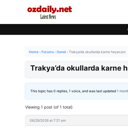
Home
›
Forums
›
Genel
›
Trakya’da okullarda karne heyecanı
Trakya’da okullarda karne 
This topic has 0 replies, 1 voice, and was last updated
1 mont
Viewing 1 post (of 1 total)
06/29/2026 at 7:21 am