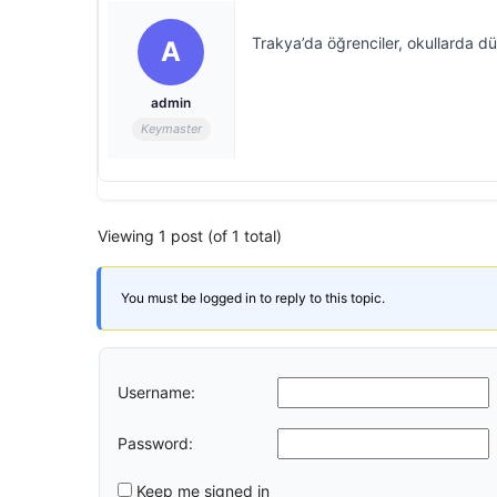
Trakya’da öğrenciler, okullarda düz
A
admin
Keymaster
Viewing 1 post (of 1 total)
You must be logged in to reply to this topic.
Username:
Password:
Keep me signed in