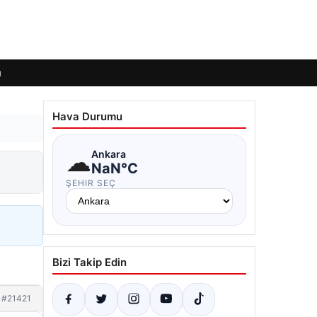
ı
Hava Durumu
☁
Ankara
NaN°C
ŞEHIR SEÇ
Bizi Takip Edin
#21421