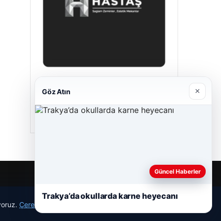
Hastaş Beton
×
Göz Atın
05/26/2026
Güncel Haberler
Trakya’da okullarda karne heyecanı
ıyoruz.
Çerez Politikamız
Reddet
Kabul Et