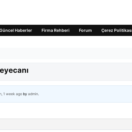
Güncel Haberler
Firma Rehberi
Forum
Çerez Politikas
heyecanı
h, 1 week ago
by
admin
.