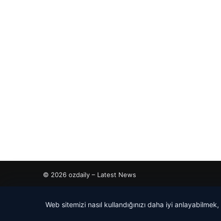
© 2026 ozdaily – Latest News
tcio
Web sitemizi nasıl kullandığınızı daha iyi anlayabilmek,