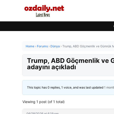
Home
›
Forums
›
Dünya
›
Trump, ABD Göçmenlik ve Gümrük Muh
Trump, ABD Göçmenlik ve Gü
adayını açıkladı
This topic has 0 replies, 1 voice, and was last updated
1 mont
Viewing 1 post (of 1 total)
06/28/2026 at 6:19 pm