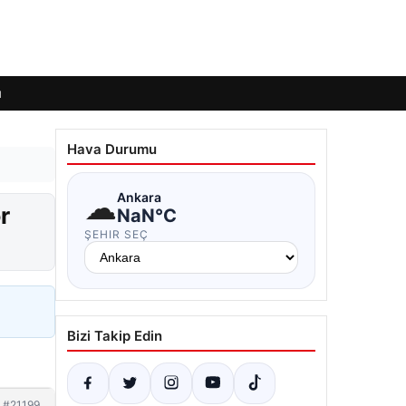
ı
Hava Durumu
☁
Ankara
r
NaN°C
ŞEHIR SEÇ
Bizi Takip Edin
#21199