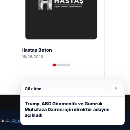
Hastaş Beton
05/26/2026
×
Göz Atın
Trump, ABD Göçmenlik ve Gümrük
Muhafaza Dairesi için direktör adayını
açıkladı
ıyoruz.
Çerez Politikamız
Reddet
Kabul Et