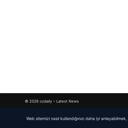
© 2026 ozdaily – Latest News
tcio
Web sitemizi nasıl kullandığınızı daha iyi anlayabilmek,