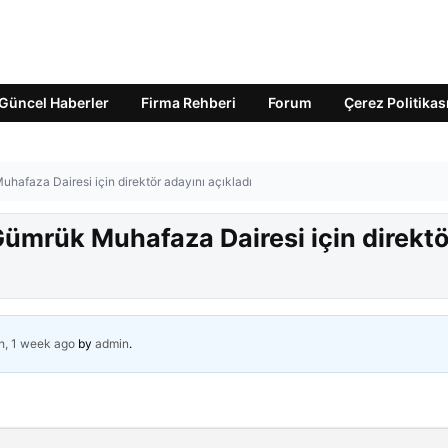
Güncel Haberler
Firma Rehberi
Forum
Çerez Politikas
afaza Dairesi için direktör adayını açıkladı
mrük Muhafaza Dairesi için direktö
h, 1 week ago
by
admin
.