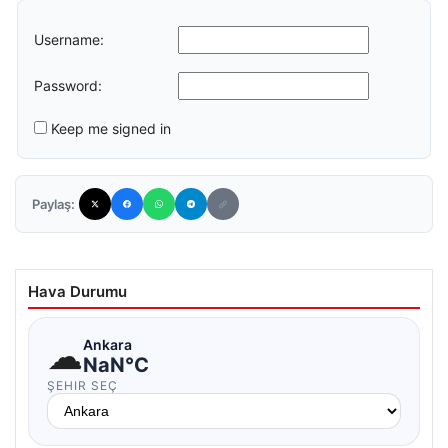
Username:
Password:
Keep me signed in
Paylaş:
Hava Durumu
☁
Ankara
NaN°C
ŞEHIR SEÇ