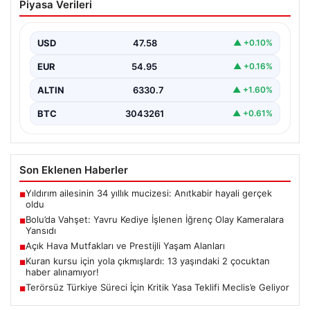
Piyasa Verileri
İğrenç Olay Kameralara Yansıdı
Bolu'nun Beşkavaklar Mahallesi'nde, geçtiğimiz
günlerde meydana gelen korkutucu olay, bölgedeki
USD
47.58
▲ +0.10%
sakinleri derinden sarstı. Elektrikli…
EUR
54.95
▲ +0.16%
ALTIN
6330.7
▲ +1.60%
BTC
3043261
▲ +0.61%
Son Eklenen Haberler
Yıldırım ailesinin 34 yıllık mucizesi: Anıtkabir hayali gerçek
■
oldu
Bolu’da Vahşet: Yavru Kediye İşlenen İğrenç Olay Kameralara
■
Yansıdı
Açık Hava Mutfakları ve Prestijli Yaşam Alanları
■
Kuran kursu için yola çıkmışlardı: 13 yaşındaki 2 çocuktan
■
haber alınamıyor!
Terörsüz Türkiye Süreci İçin Kritik Yasa Teklifi Meclis’e Geliyor
■