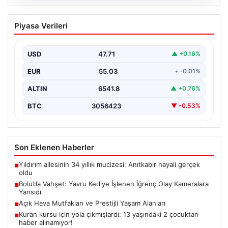
04.08.2026
Bolu’da Vahşet: Yavru Kediye İşlenen
Piyasa Verileri
İğrenç Olay Kameralara Yansıdı
Bolu'nun Beşkavaklar Mahallesi'nde, geçtiğimiz
günlerde meydana gelen korkutucu olay, bölgedeki
USD
47.71
▲ +0.16%
sakinleri derinden sarstı. Elektrikli…
EUR
55.03
• -0.01%
ALTIN
6541.8
▲ +0.76%
BTC
3056423
▼ -0.53%
Son Eklenen Haberler
Yıldırım ailesinin 34 yıllık mucizesi: Anıtkabir hayali gerçek
■
oldu
Bolu’da Vahşet: Yavru Kediye İşlenen İğrenç Olay Kameralara
■
Yansıdı
Açık Hava Mutfakları ve Prestijli Yaşam Alanları
■
Kuran kursu için yola çıkmışlardı: 13 yaşındaki 2 çocuktan
■
haber alınamıyor!