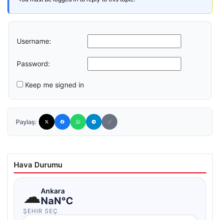
Username:
Password:
Keep me signed in
Paylaş:
Hava Durumu
☁
Ankara
NaN°C
ŞEHIR SEÇ