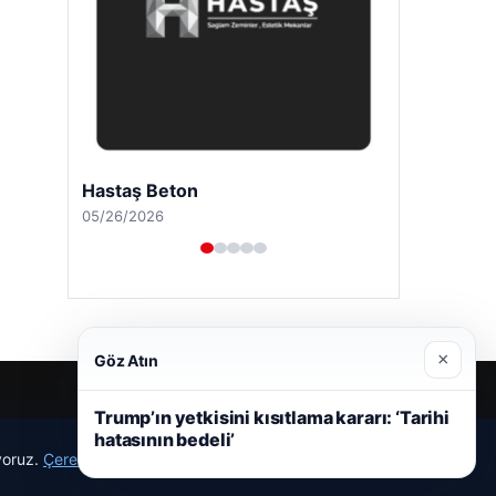
Hastaş Beton
05/26/2026
×
Göz Atın
Trump’ın yetkisini kısıtlama kararı: ‘Tarihi
hatasının bedeli’
ıyoruz.
Çerez Politikamız
Reddet
Kabul Et