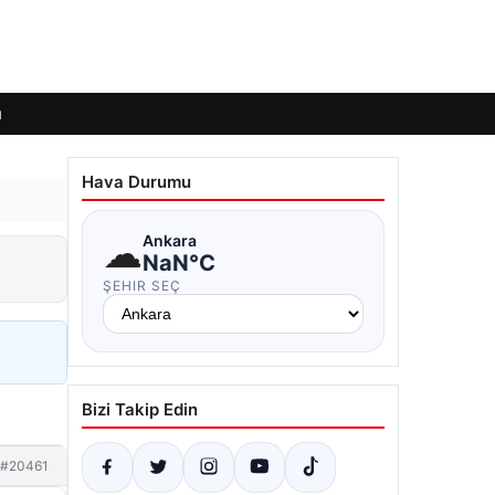
ı
Hava Durumu
☁
Ankara
NaN°C
ŞEHIR SEÇ
Bizi Takip Edin
#20461