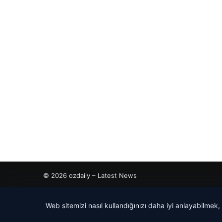
© 2026 ozdaily – Latest News
tcio
Web sitemizi nasıl kullandığınızı daha iyi anlayabilmek,