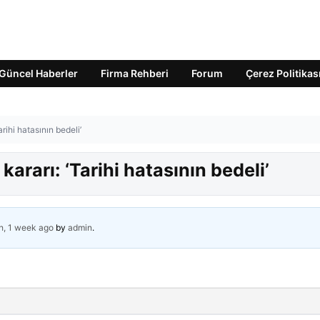
Güncel Haberler
Firma Rehberi
Forum
Çerez Politikas
arihi hatasının bedeli’
kararı: ‘Tarihi hatasının bedeli’
h, 1 week ago
by
admin
.