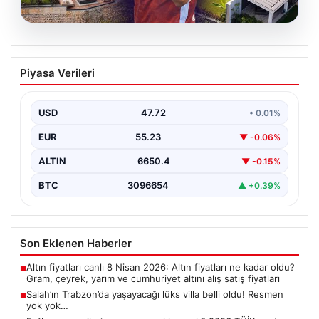
08.08.2026
Salah’ın Trabzon’da yaşayacağı lüks
Piyasa Verileri
villa belli oldu! Resmen yok yok…
USD
47.72
• 0.01%
EUR
55.23
▼ -0.06%
ALTIN
6650.4
▼ -0.15%
BTC
3096654
▲ +0.39%
Son Eklenen Haberler
Altın fiyatları canlı 8 Nisan 2026: Altın fiyatları ne kadar oldu?
■
Gram, çeyrek, yarım ve cumhuriyet altını alış satış fiyatları
Salah’ın Trabzon’da yaşayacağı lüks villa belli oldu! Resmen
■
yok yok…