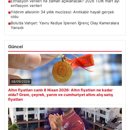
Enflasyon verileri ne zaman açıklanacak? 2026 TÜİK mart ayı
■
enflasyon verileri
Yıldırım ailesinin 34 yıllık mucizesi: Anıtkabir hayali gerçek
■
oldu
Bolu’da Vahşet: Yavru Kediye İşlenen İğrenç Olay Kameralara
■
Yansıdı
Güncel
08/09/2026
Altın fiyatları canlı 8 Nisan 2026: Altın fiyatları ne kadar
oldu? Gram, çeyrek, yarım ve cumhuriyet altını alış satış
fiyatları