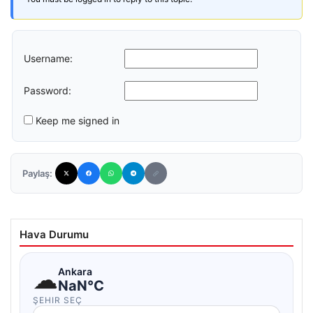
Username:
Password:
Keep me signed in
Paylaş:
Hava Durumu
☁
Ankara
NaN°C
ŞEHIR SEÇ