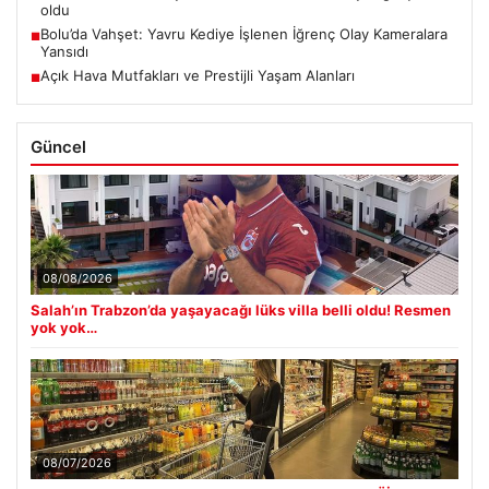
oldu
Bolu’da Vahşet: Yavru Kediye İşlenen İğrenç Olay Kameralara
■
Yansıdı
Açık Hava Mutfakları ve Prestijli Yaşam Alanları
■
Güncel
08/08/2026
Salah’ın Trabzon’da yaşayacağı lüks villa belli oldu! Resmen
yok yok…
08/07/2026