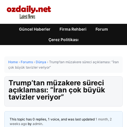
Güncel Haberler
Firma Rehberi
Forum
Çerez Politikası
Home
›
Forums
›
Dünya
›
Trump’tan müzakere süreci açıklaması: “İran
çok büyük tavizler veriyor”
Trump’tan müzakere süreci
açıklaması: “İran çok büyük
tavizler veriyor”
This topic has 0 replies, 1 voice, and was last updated
1 month, 2
weeks ago
by
admin
.