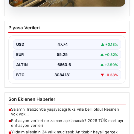
07.08.2026
Enflasyon verileri ne zaman
Piyasa Verileri
açıklanacak? 2026 TÜİK mart ayı
enflasyon verileri
USD
47.74
▲ +0.18%
EUR
55.25
▲ +0.32%
ALTIN
6660.6
▲ +2.59%
BTC
3084181
▼ -0.38%
Son Eklenen Haberler
Salah’ın Trabzon’da yaşayacağı lüks villa belli oldu! Resmen
■
yok yok…
Enflasyon verileri ne zaman açıklanacak? 2026 TÜİK mart ayı
■
enflasyon verileri
Yıldırım ailesinin 34 yıllık mucizesi: Anıtkabir hayali gerçek
■