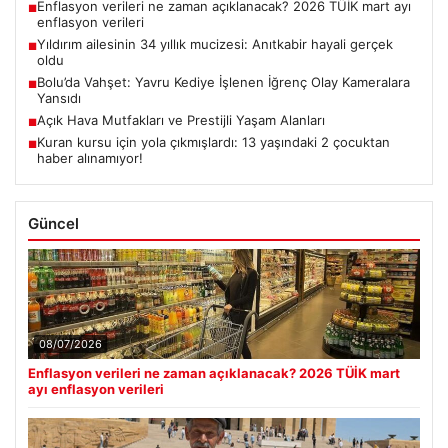
Enflasyon verileri ne zaman açıklanacak? 2026 TÜİK mart ayı
■
enflasyon verileri
Yıldırım ailesinin 34 yıllık mucizesi: Anıtkabir hayali gerçek
■
oldu
Bolu’da Vahşet: Yavru Kediye İşlenen İğrenç Olay Kameralara
■
Yansıdı
Açık Hava Mutfakları ve Prestijli Yaşam Alanları
■
Kuran kursu için yola çıkmışlardı: 13 yaşındaki 2 çocuktan
■
haber alınamıyor!
Güncel
08/07/2026
Enflasyon verileri ne zaman açıklanacak? 2026 TÜİK mart
ayı enflasyon verileri