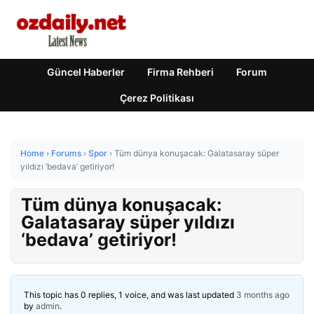
Güncel Haberler
Firma Rehberi
Forum
Çerez Politikası
Home
›
Forums
›
Spor
›
Tüm dünya konuşacak: Galatasaray süper
yıldızı ‘bedava’ getiriyor!
Tüm dünya konuşacak:
Galatasaray süper yıldızı
‘bedava’ getiriyor!
This topic has 0 replies, 1 voice, and was last updated
3 months ago
by
admin
.