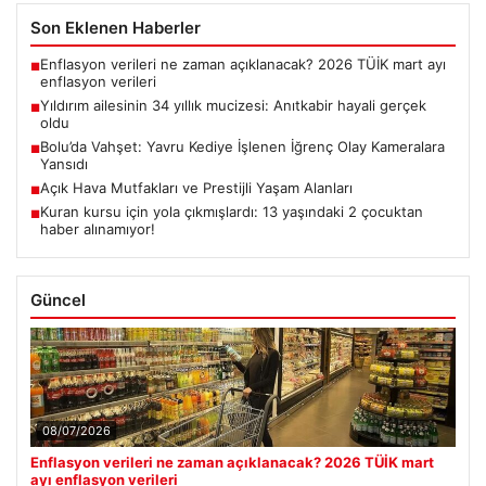
Son Eklenen Haberler
Enflasyon verileri ne zaman açıklanacak? 2026 TÜİK mart ayı
■
enflasyon verileri
Yıldırım ailesinin 34 yıllık mucizesi: Anıtkabir hayali gerçek
■
oldu
Bolu’da Vahşet: Yavru Kediye İşlenen İğrenç Olay Kameralara
■
Yansıdı
Açık Hava Mutfakları ve Prestijli Yaşam Alanları
■
Kuran kursu için yola çıkmışlardı: 13 yaşındaki 2 çocuktan
■
haber alınamıyor!
Güncel
08/07/2026
Enflasyon verileri ne zaman açıklanacak? 2026 TÜİK mart
ayı enflasyon verileri