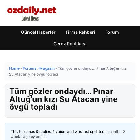
Güncel Haberler
Firma Rehberi
Forum
Çerez Politikası
Home
›
Forums
›
Magazin
›
Tüm gözler ondaydı… Pınar Altuğ’un kızı
Su Atacan yine övgü topladı
Tüm gözler ondaydı… Pınar
Altuğ’un kızı Su Atacan yine
övgü topladı
This topic has 0 replies, 1 voice, and was last updated
2 months, 3
weeks ago
by
admin
.