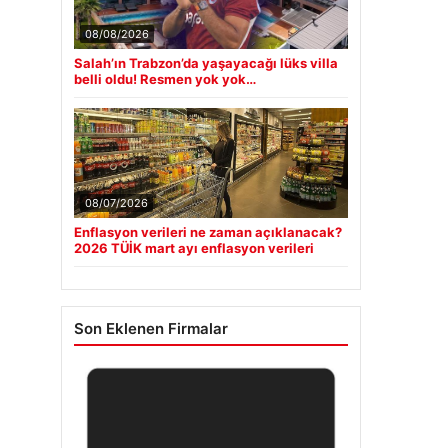
08/08/2026
Salah’ın Trabzon’da yaşayacağı lüks villa
belli oldu! Resmen yok yok…
08/07/2026
Enflasyon verileri ne zaman açıklanacak?
2026 TÜİK mart ayı enflasyon verileri
Son Eklenen Firmalar