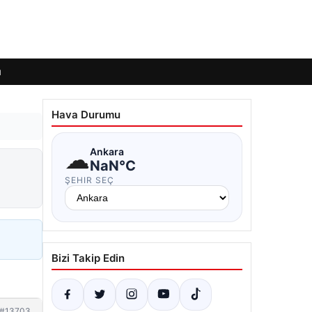
ı
Hava Durumu
☁
Ankara
NaN°C
ŞEHIR SEÇ
Bizi Takip Edin
#13703