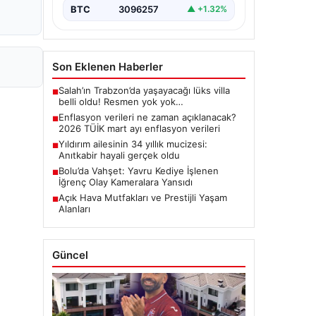
BTC
3096257
▲ +1.32%
Son Eklenen Haberler
Salah’ın Trabzon’da yaşayacağı lüks villa
■
belli oldu! Resmen yok yok…
Enflasyon verileri ne zaman açıklanacak?
■
2026 TÜİK mart ayı enflasyon verileri
Yıldırım ailesinin 34 yıllık mucizesi:
■
Anıtkabir hayali gerçek oldu
Bolu’da Vahşet: Yavru Kediye İşlenen
■
İğrenç Olay Kameralara Yansıdı
Açık Hava Mutfakları ve Prestijli Yaşam
■
Alanları
Güncel