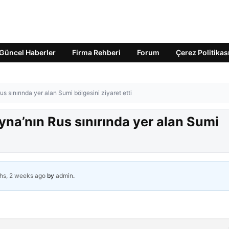
Güncel Haberler
Firma Rehberi
Forum
Çerez Politikas
s sınırında yer alan Sumi bölgesini ziyaret etti
na’nın Rus sınırında yer alan Sumi
hs, 2 weeks ago
by
admin
.