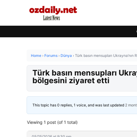
Home
›
Forums
›
Dünya
›
Türk basın mensupları Ukrayna’nın Ru
Türk basın mensupları Ukray
bölgesini ziyaret etti
This topic has 0 replies, 1 voice, and was last updated
2 mont
Viewing 1 post (of 1 total)
05/25/2026 at 9:30 pm