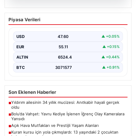
04.08.2026
Bolu’da Vahşet: Yavru Kediye İşlenen
Piyasa Verileri
İğrenç Olay Kameralara Yansıdı
Bolu'nun Beşkavaklar Mahallesi'nde, geçtiğimiz
günlerde meydana gelen korkutucu olay, bölgedeki
USD
47.60
▲ +0.05%
sakinleri derinden sarstı. Elektrikli…
EUR
55.11
▲ +0.15%
ALTIN
6524.4
▲ +0.44%
BTC
3071577
▲ +0.91%
Son Eklenen Haberler
Yıldırım ailesinin 34 yıllık mucizesi: Anıtkabir hayali gerçek
■
oldu
Bolu’da Vahşet: Yavru Kediye İşlenen İğrenç Olay Kameralara
■
Yansıdı
Açık Hava Mutfakları ve Prestijli Yaşam Alanları
■
Kuran kursu için yola çıkmışlardı: 13 yaşındaki 2 çocuktan
■