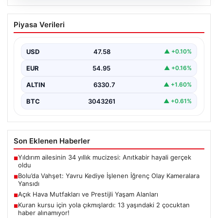
04.08.2026
Bolu’da Vahşet: Yavru Kediye İşlenen
Piyasa Verileri
İğrenç Olay Kameralara Yansıdı
Bolu'nun Beşkavaklar Mahallesi'nde, geçtiğimiz
günlerde meydana gelen korkutucu olay, bölgedeki
USD
47.58
▲ +0.10%
sakinleri derinden sarstı. Elektrikli…
EUR
54.95
▲ +0.16%
ALTIN
6330.7
▲ +1.60%
BTC
3043261
▲ +0.61%
Son Eklenen Haberler
Yıldırım ailesinin 34 yıllık mucizesi: Anıtkabir hayali gerçek
■
oldu
Bolu’da Vahşet: Yavru Kediye İşlenen İğrenç Olay Kameralara
■
Yansıdı
Açık Hava Mutfakları ve Prestijli Yaşam Alanları
■
Kuran kursu için yola çıkmışlardı: 13 yaşındaki 2 çocuktan
■
haber alınamıyor!