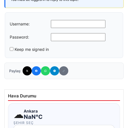
Username:
Password:
Keep me signed in
Paylaş:
Hava Durumu
☁
Ankara
NaN°C
ŞEHIR SEÇ