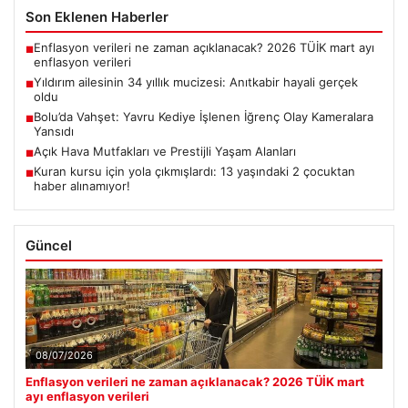
Son Eklenen Haberler
Enflasyon verileri ne zaman açıklanacak? 2026 TÜİK mart ayı
■
enflasyon verileri
Yıldırım ailesinin 34 yıllık mucizesi: Anıtkabir hayali gerçek
■
oldu
Bolu’da Vahşet: Yavru Kediye İşlenen İğrenç Olay Kameralara
■
Yansıdı
Açık Hava Mutfakları ve Prestijli Yaşam Alanları
■
Kuran kursu için yola çıkmışlardı: 13 yaşındaki 2 çocuktan
■
haber alınamıyor!
Güncel
08/07/2026
Enflasyon verileri ne zaman açıklanacak? 2026 TÜİK mart
ayı enflasyon verileri