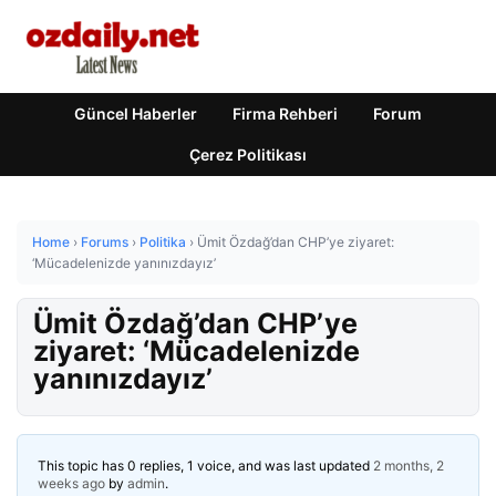
Güncel Haberler
Firma Rehberi
Forum
Çerez Politikası
Home
›
Forums
›
Politika
›
Ümit Özdağ’dan CHP’ye ziyaret:
‘Mücadelenizde yanınızdayız’
Ümit Özdağ’dan CHP’ye
ziyaret: ‘Mücadelenizde
yanınızdayız’
This topic has 0 replies, 1 voice, and was last updated
2 months, 2
weeks ago
by
admin
.