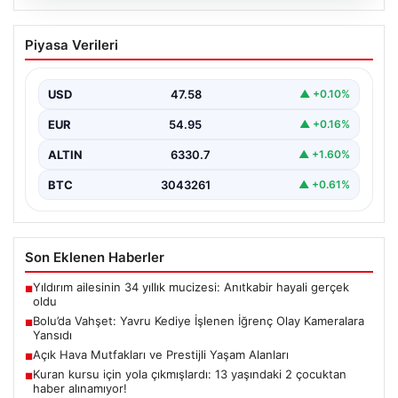
04.08.2026
Bolu’da Vahşet: Yavru Kediye İşlenen
Piyasa Verileri
İğrenç Olay Kameralara Yansıdı
Bolu'nun Beşkavaklar Mahallesi'nde, geçtiğimiz
günlerde meydana gelen korkutucu olay, bölgedeki
USD
47.58
▲ +0.10%
sakinleri derinden sarstı. Elektrikli…
EUR
54.95
▲ +0.16%
ALTIN
6330.7
▲ +1.60%
BTC
3043261
▲ +0.61%
Son Eklenen Haberler
Yıldırım ailesinin 34 yıllık mucizesi: Anıtkabir hayali gerçek
■
oldu
Bolu’da Vahşet: Yavru Kediye İşlenen İğrenç Olay Kameralara
■
Yansıdı
Açık Hava Mutfakları ve Prestijli Yaşam Alanları
■
Kuran kursu için yola çıkmışlardı: 13 yaşındaki 2 çocuktan
■
haber alınamıyor!