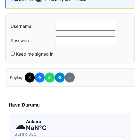
Username:
Password:
Keep me signed in
Paylaş:
Hava Durumu
☁
Ankara
NaN°C
ŞEHIR SEÇ