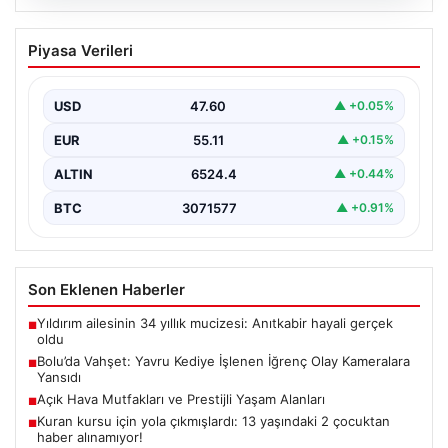
04.08.2026
Bolu’da Vahşet: Yavru Kediye İşlenen
Piyasa Verileri
İğrenç Olay Kameralara Yansıdı
Bolu'nun Beşkavaklar Mahallesi'nde, geçtiğimiz
günlerde meydana gelen korkutucu olay, bölgedeki
USD
47.60
▲ +0.05%
sakinleri derinden sarstı. Elektrikli…
EUR
55.11
▲ +0.15%
ALTIN
6524.4
▲ +0.44%
BTC
3071577
▲ +0.91%
Son Eklenen Haberler
Yıldırım ailesinin 34 yıllık mucizesi: Anıtkabir hayali gerçek
■
oldu
Bolu’da Vahşet: Yavru Kediye İşlenen İğrenç Olay Kameralara
■
Yansıdı
Açık Hava Mutfakları ve Prestijli Yaşam Alanları
■
Kuran kursu için yola çıkmışlardı: 13 yaşındaki 2 çocuktan
■
haber alınamıyor!