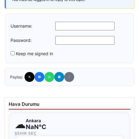
Username:
Password:
Keep me signed in
Paylaş:
Hava Durumu
☁
Ankara
NaN°C
ŞEHIR SEÇ