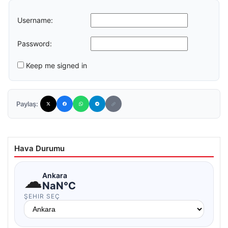
Username:
Password:
Keep me signed in
Paylaş:
Hava Durumu
☁
Ankara
NaN°C
ŞEHIR SEÇ