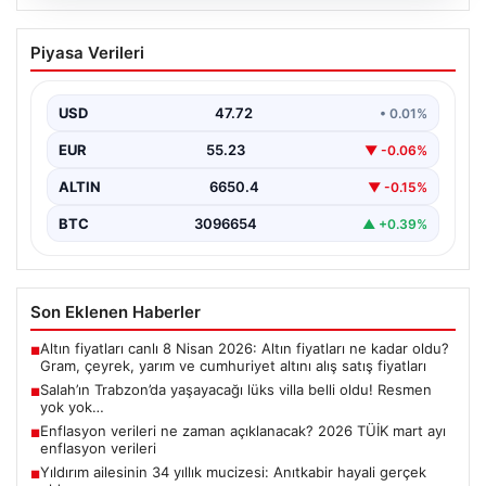
08.08.2026
Salah’ın Trabzon’da yaşayacağı lüks
Piyasa Verileri
villa belli oldu! Resmen yok yok…
USD
47.72
• 0.01%
EUR
55.23
▼ -0.06%
ALTIN
6650.4
▼ -0.15%
BTC
3096654
▲ +0.39%
Son Eklenen Haberler
Altın fiyatları canlı 8 Nisan 2026: Altın fiyatları ne kadar oldu?
■
Gram, çeyrek, yarım ve cumhuriyet altını alış satış fiyatları
Salah’ın Trabzon’da yaşayacağı lüks villa belli oldu! Resmen
■
yok yok…
Enflasyon verileri ne zaman açıklanacak? 2026 TÜİK mart ayı
■
enflasyon verileri
Yıldırım ailesinin 34 yıllık mucizesi: Anıtkabir hayali gerçek
■