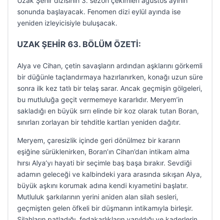
Uzak Şehir dizisinin 3. sezon çekimleri ağustos ayının
sonunda başlayacak. Fenomen dizi eylül ayında ise
yeniden izleyicisiyle buluşacak.
UZAK ŞEHİR 63. BÖLÜM ÖZETİ:
Alya ve Cihan, çetin savaşların ardından aşklarını görkemli
bir düğünle taçlandırmaya hazırlanırken, konağı uzun süre
sonra ilk kez tatlı bir telaş sarar. Ancak geçmişin gölgeleri,
bu mutluluğa geçit vermemeye kararlıdır. Meryem’in
sakladığı en büyük sırrı elinde bir koz olarak tutan Boran,
sınırları zorlayan bir tehditle kartları yeniden dağıtır.
Meryem, çaresizlik içinde geri dönülmez bir kararın
eşiğine sürüklenirken, Boran’ın Cihan’dan intikam alma
hırsı Alya’yı hayati bir seçimle baş başa bırakır. Sevdiği
adamın geleceği ve kalbindeki yara arasında sıkışan Alya,
büyük aşkını korumak adına kendi kıyametini başlatır.
Mutluluk şarkılarının yerini aniden alan silah sesleri,
geçmişten gelen öfkeli bir düşmanın intikamıyla birleşir.
Silahların patladığı, fedakarlıkların yapıldığı ve kaderlerin