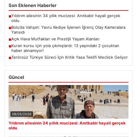
Son Eklenen Haberler
Yıldırım ailesinin 34 yıllık mucizesi: Anıtkabir hayali gerçek
■
oldu
Bolu’da Vahşet: Yavru Kediye İşlenen İğrenç Olay Kameralara
■
Yansıdı
Açık Hava Mutfakları ve Prestijli Yaşam Alanları
■
Kuran kursu için yola çıkmışlardı: 13 yaşındaki 2 çocuktan
■
haber alınamıyor!
Terörsüz Türkiye Süreci İçin Kritik Yasa Teklifi Meclis’e Geliyor
■
Güncel
08/05/2026
Yıldırım ailesinin 34 yıllık mucizesi: Anıtkabir hayali gerçek
oldu