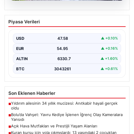
04.08.2026
Bolu’da Vahşet: Yavru Kediye İşlenen
Piyasa Verileri
İğrenç Olay Kameralara Yansıdı
Bolu'nun Beşkavaklar Mahallesi'nde, geçtiğimiz
günlerde meydana gelen korkutucu olay, bölgedeki
USD
47.58
▲ +0.10%
sakinleri derinden sarstı. Elektrikli…
EUR
54.95
▲ +0.16%
ALTIN
6330.7
▲ +1.60%
BTC
3043261
▲ +0.61%
Son Eklenen Haberler
Yıldırım ailesinin 34 yıllık mucizesi: Anıtkabir hayali gerçek
■
oldu
Bolu’da Vahşet: Yavru Kediye İşlenen İğrenç Olay Kameralara
■
Yansıdı
Açık Hava Mutfakları ve Prestijli Yaşam Alanları
■
Kuran kursu için yola çıkmışlardı: 13 yaşındaki 2 çocuktan
■