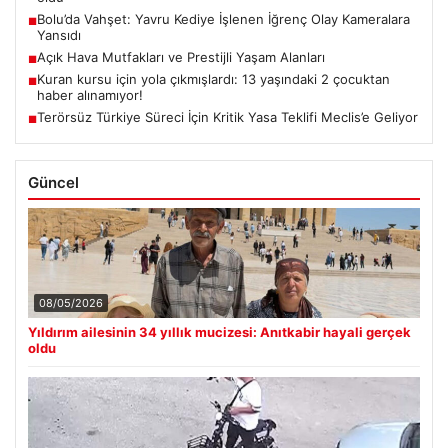
Bolu’da Vahşet: Yavru Kediye İşlenen İğrenç Olay Kameralara
■
Yansıdı
Açık Hava Mutfakları ve Prestijli Yaşam Alanları
■
Kuran kursu için yola çıkmışlardı: 13 yaşındaki 2 çocuktan
■
haber alınamıyor!
Terörsüz Türkiye Süreci İçin Kritik Yasa Teklifi Meclis’e Geliyor
■
Güncel
08/05/2026
Yıldırım ailesinin 34 yıllık mucizesi: Anıtkabir hayali gerçek
oldu