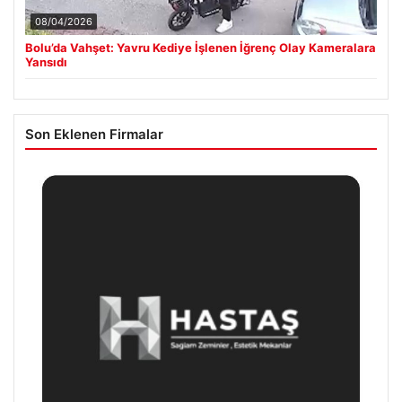
08/04/2026
Bolu’da Vahşet: Yavru Kediye İşlenen İğrenç Olay Kameralara
Yansıdı
Son Eklenen Firmalar