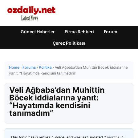
Güncel Haberler
Firma Rehberi
Forum
Çerez Politikası
Home
›
Forums
›
Politika
›
Veli Ağbaba’dan Muhittin Böcek iddialarına
yanıt: “Hayatımda kendisini tanımadım”
Veli Ağbaba’dan Muhittin
Böcek iddialarına yanıt:
“Hayatımda kendisini
tanımadım”
This topic has 0 replies, 1 voice, and was last updated
2 months, 4