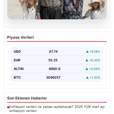
05.08.2026
Yıldırım ailesinin 34 yıllık mucizesi:
Piyasa Verileri
Anıtkabir hayali gerçek oldu
Adıyaman’da yaşayan Abuzer Yıldırım (71) ve eşi
Zeynep Yıldırım (59), tam 34 yıl boyunca…
USD
47.74
▲ +0.18%
EUR
55.25
▲ +0.32%
ALTIN
6660.6
▲ +2.59%
BTC
3096257
▲ +1.32%
Son Eklenen Haberler
Enflasyon verileri ne zaman açıklanacak? 2026 TÜİK mart ayı
■
enflasyon verileri