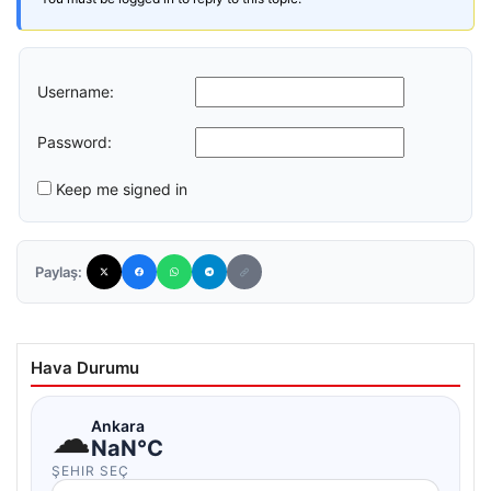
Username:
Password:
Keep me signed in
Paylaş:
Hava Durumu
☁
Ankara
NaN°C
ŞEHIR SEÇ