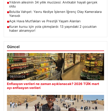
Yıldırım ailesinin 34 yıllık mucizesi: Anıtkabir hayali gerçek
■
oldu
Bolu’da Vahşet: Yavru Kediye İşlenen İğrenç Olay Kameralara
■
Yansıdı
Açık Hava Mutfakları ve Prestijli Yaşam Alanları
■
Kuran kursu için yola çıkmışlardı: 13 yaşındaki 2 çocuktan
■
haber alınamıyor!
Güncel
08/07/2026
Enflasyon verileri ne zaman açıklanacak? 2026 TÜİK mart
ayı enflasyon verileri