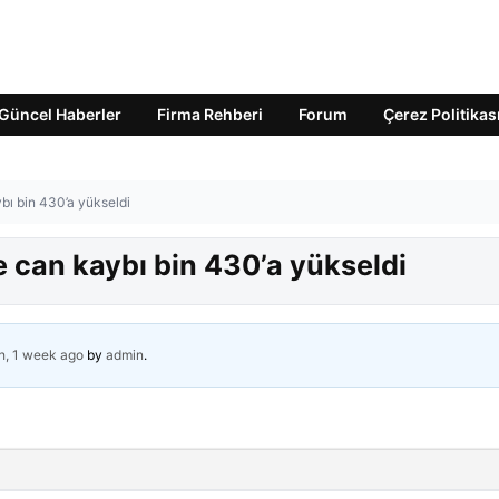
Güncel Haberler
Firma Rehberi
Forum
Çerez Politikas
bı bin 430’a yükseldi
 can kaybı bin 430’a yükseldi
h, 1 week ago
by
admin
.