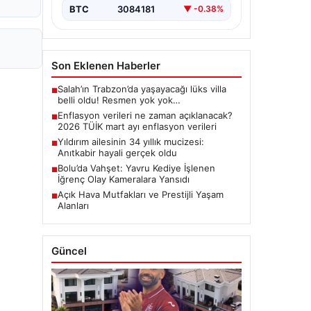
BTC
3084181
▼ -0.38%
Son Eklenen Haberler
Salah’ın Trabzon’da yaşayacağı lüks villa
■
belli oldu! Resmen yok yok…
Enflasyon verileri ne zaman açıklanacak?
■
2026 TÜİK mart ayı enflasyon verileri
Yıldırım ailesinin 34 yıllık mucizesi:
■
Anıtkabir hayali gerçek oldu
Bolu’da Vahşet: Yavru Kediye İşlenen
■
İğrenç Olay Kameralara Yansıdı
Açık Hava Mutfakları ve Prestijli Yaşam
■
Alanları
Güncel