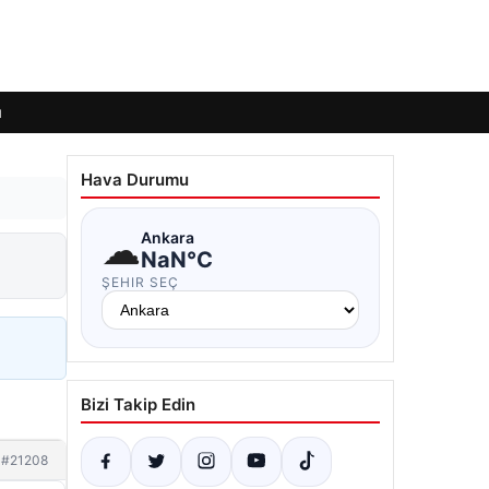
ı
Hava Durumu
☁
Ankara
NaN°C
ŞEHIR SEÇ
Bizi Takip Edin
#21208