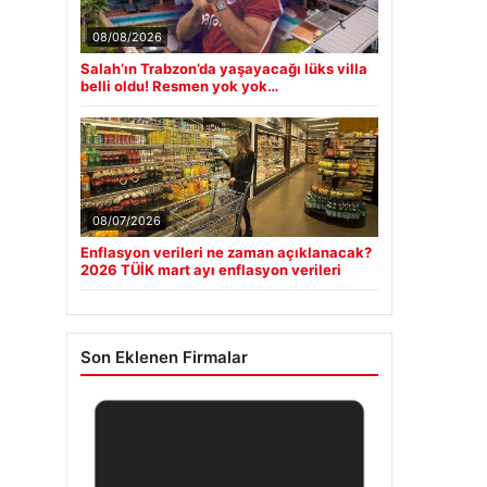
08/08/2026
Salah’ın Trabzon’da yaşayacağı lüks villa
belli oldu! Resmen yok yok…
08/07/2026
Enflasyon verileri ne zaman açıklanacak?
2026 TÜİK mart ayı enflasyon verileri
Son Eklenen Firmalar