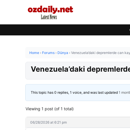
Home
›
Forums
›
Dünya
›
Venezuela’daki depremlerde can kay
Venezuela’daki depremlerde
This topic has 0 replies, 1 voice, and was last updated
1 mont
Viewing 1 post (of 1 total)
06/28/2026 at 6:21 pm