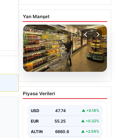
Yan Manşet
07.08.2026
Enflasyon verileri ne
Piyasa Verileri
zaman açıklanacak? 2026
TÜİK mart ayı enflasyon
verileri
USD
47.74
▲ +0.18%
EUR
55.25
▲ +0.32%
ALTIN
6660.6
▲ +2.59%