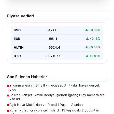
04.08.2026
Bolu’da Vahşet: Yavru Kediye İşlenen
Piyasa Verileri
İğrenç Olay Kameralara Yansıdı
Bolu'nun Beşkavaklar Mahallesi'nde, geçtiğimiz
günlerde meydana gelen korkutucu olay, bölgedeki
USD
47.60
▲ +0.05%
sakinleri derinden sarstı. Elektrikli…
EUR
55.11
▲ +0.15%
ALTIN
6524.4
▲ +0.44%
BTC
3071577
▲ +0.91%
Son Eklenen Haberler
Yıldırım ailesinin 34 yıllık mucizesi: Anıtkabir hayali gerçek
■
oldu
Bolu’da Vahşet: Yavru Kediye İşlenen İğrenç Olay Kameralara
■
Yansıdı
Açık Hava Mutfakları ve Prestijli Yaşam Alanları
■
Kuran kursu için yola çıkmışlardı: 13 yaşındaki 2 çocuktan
■