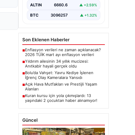
ALTIN
6660.6
▲ +2.59%
BTC
3096257
▲ +1.32%
Son Eklenen Haberler
Enflasyon verileri ne zaman açıklanacak?
■
2026 TÜİK mart ayı enflasyon verileri
Yıldırım ailesinin 34 yıllık mucizesi:
■
Anıtkabir hayali gerçek oldu
Bolu’da Vahşet: Yavru Kediye İşlenen
■
İğrenç Olay Kameralara Yansıdı
Açık Hava Mutfakları ve Prestijli Yaşam
■
Alanları
Kuran kursu için yola çıkmışlardı: 13
■
yaşındaki 2 çocuktan haber alınamıyor!
Güncel