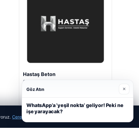
Hastaş Beton
05/26/2026
×
Göz Atın
WhatsApp’a ‘yeşil nokta’ geliyor! Peki ne
işe yarayacak?
ıyoruz.
Çerez Politikamız
Reddet
Kabul Et