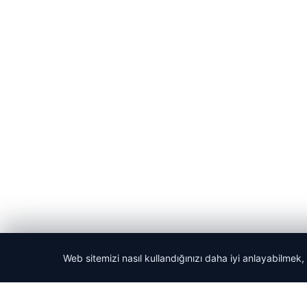
Web sitemizi nasıl kullandığınızı daha iyi anlayabilmek,
© 2026 ozdaily – Latest News