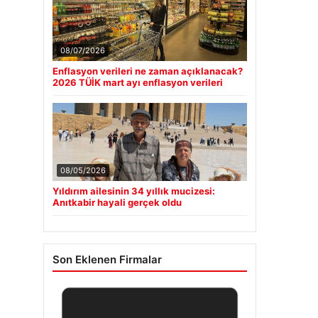
08/07/2026
Enflasyon verileri ne zaman açıklanacak?
2026 TÜİK mart ayı enflasyon verileri
08/05/2026
Yıldırım ailesinin 34 yıllık mucizesi:
Anıtkabir hayali gerçek oldu
Son Eklenen Firmalar