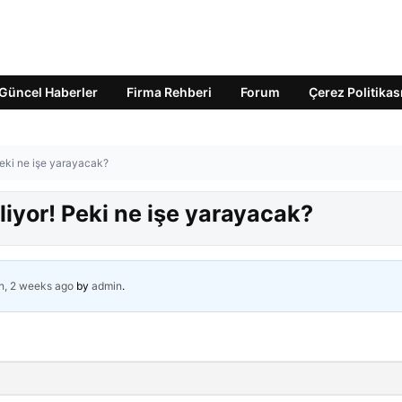
Güncel Haberler
Firma Rehberi
Forum
Çerez Politikas
Peki ne işe yarayacak?
liyor! Peki ne işe yarayacak?
h, 2 weeks ago
by
admin
.