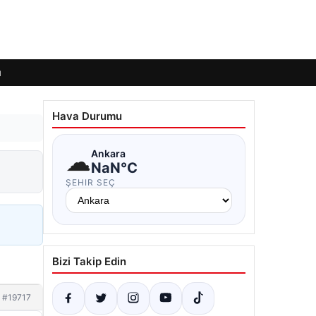
ı
Hava Durumu
☁
Ankara
NaN°C
ŞEHIR SEÇ
Bizi Takip Edin
#19717