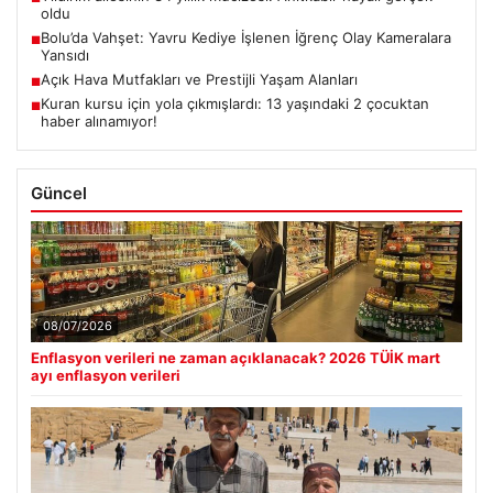
oldu
Bolu’da Vahşet: Yavru Kediye İşlenen İğrenç Olay Kameralara
■
Yansıdı
Açık Hava Mutfakları ve Prestijli Yaşam Alanları
■
Kuran kursu için yola çıkmışlardı: 13 yaşındaki 2 çocuktan
■
haber alınamıyor!
Güncel
08/07/2026
Enflasyon verileri ne zaman açıklanacak? 2026 TÜİK mart
ayı enflasyon verileri