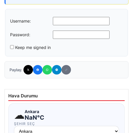
Username:
Password:
Keep me signed in
Paylaş:
Hava Durumu
☁
Ankara
NaN°C
ŞEHIR SEÇ