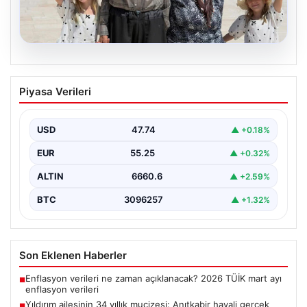
05.08.2026
Yıldırım ailesinin 34 yıllık mucizesi:
Piyasa Verileri
Anıtkabir hayali gerçek oldu
Adıyaman’da yaşayan Abuzer Yıldırım (71) ve eşi
Zeynep Yıldırım (59), tam 34 yıl boyunca…
USD
47.74
▲ +0.18%
EUR
55.25
▲ +0.32%
ALTIN
6660.6
▲ +2.59%
BTC
3096257
▲ +1.32%
Son Eklenen Haberler
Enflasyon verileri ne zaman açıklanacak? 2026 TÜİK mart ayı
■
enflasyon verileri
Yıldırım ailesinin 34 yıllık mucizesi: Anıtkabir hayali gerçek
■