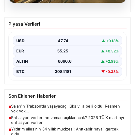
07.08.2026
Enflasyon verileri ne zaman
Piyasa Verileri
açıklanacak? 2026 TÜİK mart ayı
enflasyon verileri
USD
47.74
▲ +0.18%
EUR
55.25
▲ +0.32%
ALTIN
6660.6
▲ +2.59%
BTC
3084181
▼ -0.38%
Son Eklenen Haberler
Salah’ın Trabzon’da yaşayacağı lüks villa belli oldu! Resmen
■
yok yok…
Enflasyon verileri ne zaman açıklanacak? 2026 TÜİK mart ayı
■
enflasyon verileri
Yıldırım ailesinin 34 yıllık mucizesi: Anıtkabir hayali gerçek
■
oldu