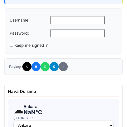
Username:
Password:
Keep me signed in
Paylaş:
Hava Durumu
☁
Ankara
NaN°C
ŞEHIR SEÇ