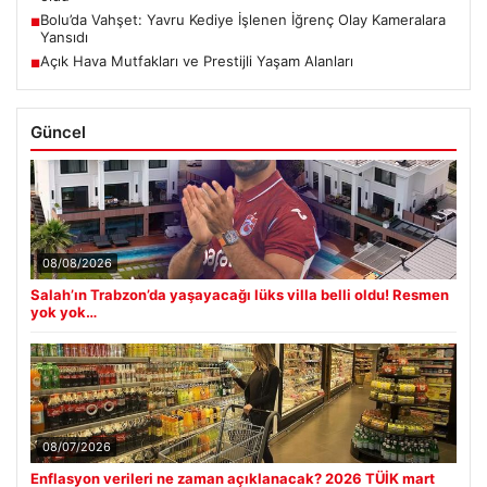
Bolu’da Vahşet: Yavru Kediye İşlenen İğrenç Olay Kameralara
■
Yansıdı
Açık Hava Mutfakları ve Prestijli Yaşam Alanları
■
Güncel
08/08/2026
Salah’ın Trabzon’da yaşayacağı lüks villa belli oldu! Resmen
yok yok…
08/07/2026
Enflasyon verileri ne zaman açıklanacak? 2026 TÜİK mart