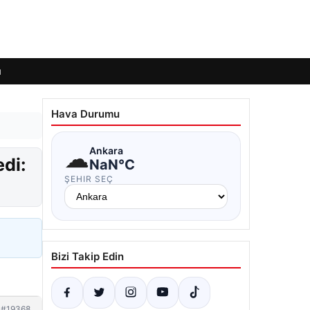
ı
Hava Durumu
☁
Ankara
edi:
NaN°C
ŞEHIR SEÇ
Bizi Takip Edin
#19368