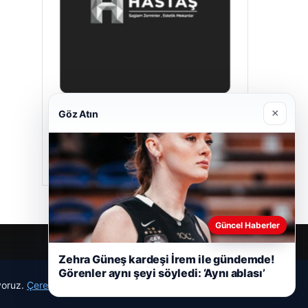
×
Göz Atın
Hastaş Beton
05/26/2026
Güncel Haberler
Zehra Güneş kardeşi İrem ile gündemde!
Görenler aynı şeyi söyledi: ‘Aynı ablası’
ıyoruz.
Çerez Politikamız
Reddet
Kabul Et