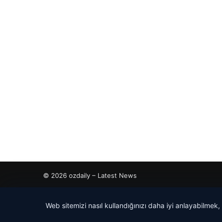
© 2026 ozdaily – Latest News
cio
Web sitemizi nasıl kullandığınızı daha iyi anlayabilmek,