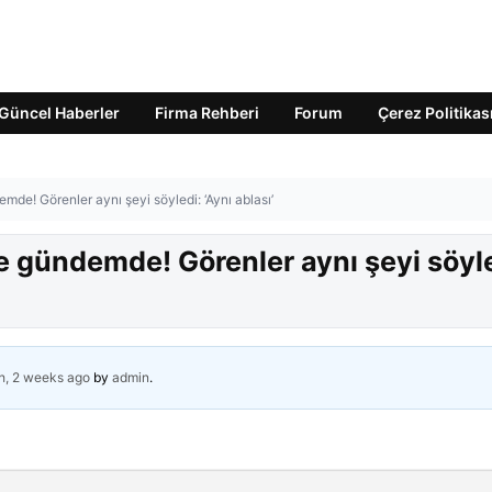
Güncel Haberler
Firma Rehberi
Forum
Çerez Politikas
mde! Görenler aynı şeyi söyledi: ‘Aynı ablası’
e gündemde! Görenler aynı şeyi söyl
h, 2 weeks ago
by
admin
.