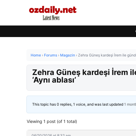
Home
›
Forums
›
Magazin
›
Zehra Güneş kardeşi İrem ile günde
Zehra Güneş kardeşi İrem il
‘Aynı ablası’
This topic has 0 replies, 1 voice, and was last updated
1 mont
Viewing 1 post (of 1 total)
06/20/2026 at 8:32 am