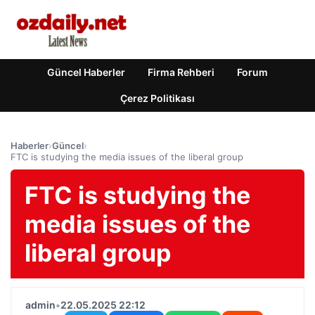
Güncel Haberler
Firma Rehberi
Forum
Çerez Politikası
Haberler
›
Güncel
›
FTC is studying the media issues of the liberal group
FTC is studying the
media issues of the
liberal group
admin
•
22.05.2025 22:12