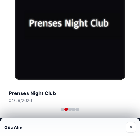
Prenses Night Club
04/29/2026
Web sitemizi nasıl kullandığınızı daha iyi anlayabilmek,
×
Göz Atın
deneyiminizi kişiselleştirmek ve geliştirmek amacıyla çerezler
kullanıyoruz.
Çerez Politikamız