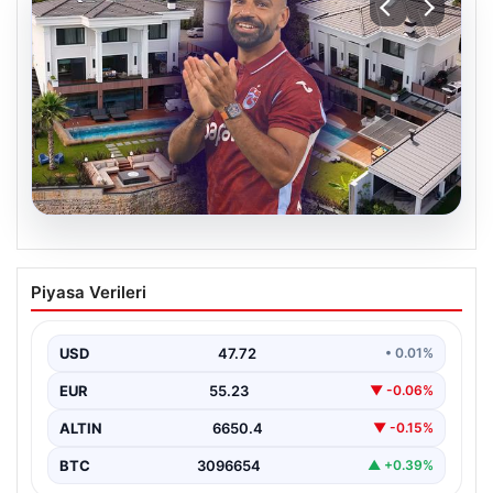
07.08.2026
Enflasyon verileri ne zaman
Piyasa Verileri
açıklanacak? 2026 TÜİK mart ayı
enflasyon verileri
USD
47.72
• 0.01%
EUR
55.23
▼ -0.06%
ALTIN
6650.4
▼ -0.15%
BTC
3096654
▲ +0.39%