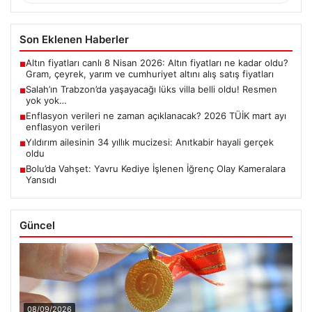
Son Eklenen Haberler
Altın fiyatları canlı 8 Nisan 2026: Altın fiyatları ne kadar oldu?
■
Gram, çeyrek, yarım ve cumhuriyet altını alış satış fiyatları
Salah’ın Trabzon’da yaşayacağı lüks villa belli oldu! Resmen
■
yok yok…
Enflasyon verileri ne zaman açıklanacak? 2026 TÜİK mart ayı
■
enflasyon verileri
Yıldırım ailesinin 34 yıllık mucizesi: Anıtkabir hayali gerçek
■
oldu
Bolu’da Vahşet: Yavru Kediye İşlenen İğrenç Olay Kameralara
■
Yansıdı
Güncel
08/09/2026