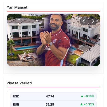
Yan Manşet
08.08.2026
Salah’ın Trabzon’da yaşayacağı lüks
Piyasa Verileri
villa belli oldu! Resmen yok yok…
USD
47.74
▲ +0.18%
EUR
55.25
▲ +0.32%