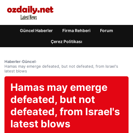
Güncel Haberler
Firma Rehberi
Forum
Çerez Politikası
Haberler
›
Güncel
›
Hamas may emerge defeated, but not defeated, from Israel's
latest blows
Hamas may emerge
defeated, but not
defeated, from Israel's
latest blows