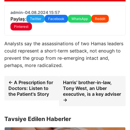
admin
•
04.08.2024 15:57
Paylaş:
Twitter
Facebook
WhatsApp
Reddit
Pinterest
Analysts say the assassinations of two Hamas leaders
could represent a short-term setback, not enough to
prevent the group from re-emerging intact and,
perhaps, more radicalized.
← A Prescription for
Harris' brother-in-law,
Doctors: Listen to
Tony West, an Uber
the Patient's Story
executive, is a key adviser
→
Tavsiye Edilen Haberler