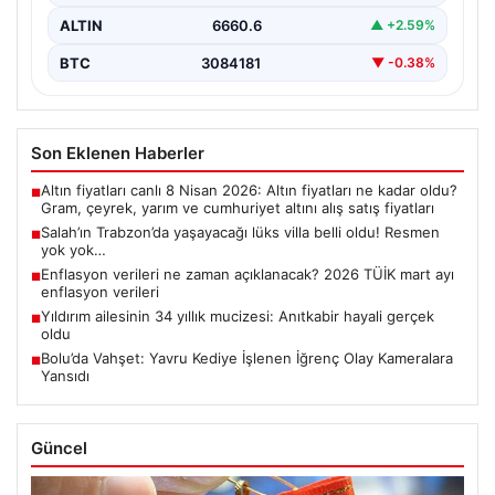
ALTIN
6660.6
▲ +2.59%
BTC
3084181
▼ -0.38%
Son Eklenen Haberler
Altın fiyatları canlı 8 Nisan 2026: Altın fiyatları ne kadar oldu?
■
Gram, çeyrek, yarım ve cumhuriyet altını alış satış fiyatları
Salah’ın Trabzon’da yaşayacağı lüks villa belli oldu! Resmen
■
yok yok…
Enflasyon verileri ne zaman açıklanacak? 2026 TÜİK mart ayı
■
enflasyon verileri
Yıldırım ailesinin 34 yıllık mucizesi: Anıtkabir hayali gerçek
■
oldu
Bolu’da Vahşet: Yavru Kediye İşlenen İğrenç Olay Kameralara
■
Yansıdı
Güncel