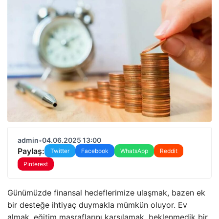
admin
•
04.06.2025 13:00
Paylaş:
Twitter
Facebook
WhatsApp
Reddit
Pinterest
Günümüzde finansal hedeflerimize ulaşmak, bazen ek
bir desteğe ihtiyaç duymakla mümkün oluyor. Ev
almak, eğitim masraflarını karşılamak, beklenmedik bir