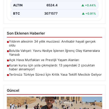
ALTIN
6524.4
▲ +0.44%
BTC
3071577
▲ +0.91%
Son Eklenen Haberler
Yıldırım ailesinin 34 yıllık mucizesi: Anıtkabir hayali gerçek
■
oldu
Bolu’da Vahşet: Yavru Kediye İşlenen İğrenç Olay Kameralara
■
Yansıdı
Açık Hava Mutfakları ve Prestijli Yaşam Alanları
■
Kuran kursu için yola çıkmışlardı: 13 yaşındaki 2 çocuktan
■
haber alınamıyor!
Terörsüz Türkiye Süreci İçin Kritik Yasa Teklifi Meclis’e Geliyor
■
Güncel