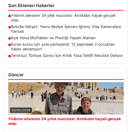
Son Eklenen Haberler
Yıldırım ailesinin 34 yıllık mucizesi: Anıtkabir hayali gerçek
■
oldu
Bolu’da Vahşet: Yavru Kediye İşlenen İğrenç Olay Kameralara
■
Yansıdı
Açık Hava Mutfakları ve Prestijli Yaşam Alanları
■
Kuran kursu için yola çıkmışlardı: 13 yaşındaki 2 çocuktan
■
haber alınamıyor!
Terörsüz Türkiye Süreci İçin Kritik Yasa Teklifi Meclis’e Geliyor
■
Güncel
08/05/2026
Yıldırım ailesinin 34 yıllık mucizesi: Anıtkabir hayali gerçek
oldu