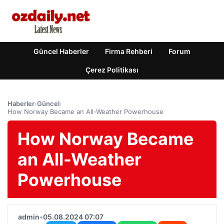
Güncel Haberler
Firma Rehberi
Forum
Çerez Politikası
Haberler
›
Güncel
›
How Norway Became an All-Weather Powerhouse
How Norway Became
an All-Weather
Powerhouse
admin
•
05.08.2024 07:07