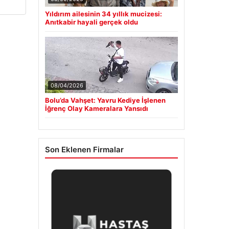
Yıldırım ailesinin 34 yıllık mucizesi:
Anıtkabir hayali gerçek oldu
08/04/2026
Bolu’da Vahşet: Yavru Kediye İşlenen
İğrenç Olay Kameralara Yansıdı
Son Eklenen Firmalar