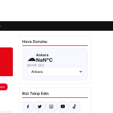
ı
Hava Durumu
☁
Ankara
NaN°C
ŞEHIR SEÇ
rest
Bizi Takip Edin