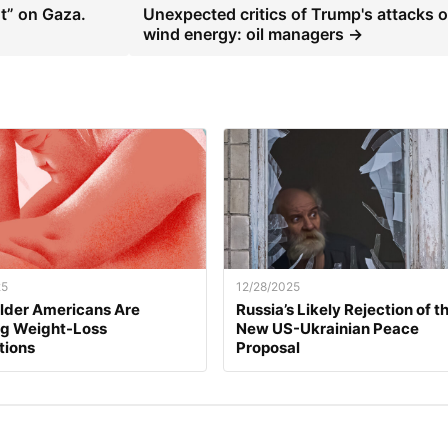
t” on Gaza.
Unexpected critics of Trump's attacks 
wind energy: oil managers →
25
12/28/2025
lder Americans Are
Russia’s Likely Rejection of t
ng Weight-Loss
New US-Ukrainian Peace
tions
Proposal