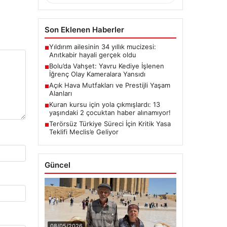
Son Eklenen Haberler
Yıldırım ailesinin 34 yıllık mucizesi:
■
Anıtkabir hayali gerçek oldu
Bolu’da Vahşet: Yavru Kediye İşlenen
■
İğrenç Olay Kameralara Yansıdı
Açık Hava Mutfakları ve Prestijli Yaşam
■
Alanları
Kuran kursu için yola çıkmışlardı: 13
■
yaşındaki 2 çocuktan haber alınamıyor!
Terörsüz Türkiye Süreci İçin Kritik Yasa
■
Teklifi Meclis’e Geliyor
Güncel
08/05/2026