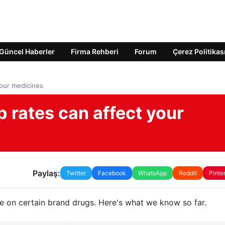
Güncel Haberler
Firma Rehberi
Forum
Çerez Politikas
your medicines
 rates can affect your
Paylaş:
Twitter
Facebook
WhatsApp
Reddit
Pinte
e on certain brand drugs. Here's what we know so far.