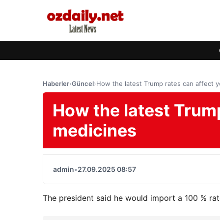
Haberler
›
Güncel
›
How the latest Trump rates can affect 
How the latest Trump
medicines
admin
•
27.09.2025 08:57
The president said he would import a 100 % rat