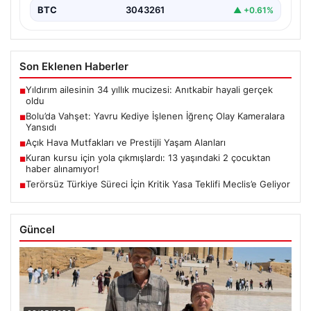
BTC
3043261
▲ +0.61%
Son Eklenen Haberler
Yıldırım ailesinin 34 yıllık mucizesi: Anıtkabir hayali gerçek
■
oldu
Bolu’da Vahşet: Yavru Kediye İşlenen İğrenç Olay Kameralara
■
Yansıdı
Açık Hava Mutfakları ve Prestijli Yaşam Alanları
■
Kuran kursu için yola çıkmışlardı: 13 yaşındaki 2 çocuktan
■
haber alınamıyor!
Terörsüz Türkiye Süreci İçin Kritik Yasa Teklifi Meclis’e Geliyor
■
Güncel