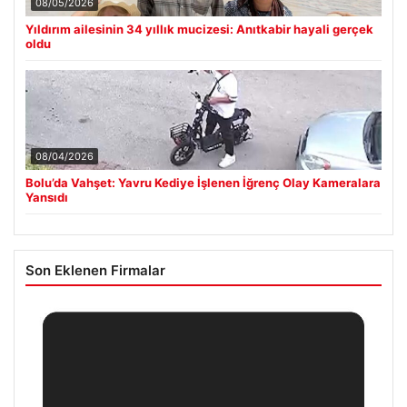
08/05/2026
Yıldırım ailesinin 34 yıllık mucizesi: Anıtkabir hayali gerçek
oldu
08/04/2026
Bolu’da Vahşet: Yavru Kediye İşlenen İğrenç Olay Kameralara
Yansıdı
Son Eklenen Firmalar