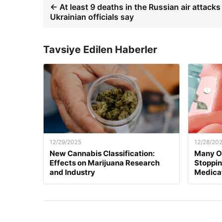
← At least 9 deaths in the Russian air attacks
Ukrainian officials say
Tavsiye Edilen Haberler
12/29/2025
12/28/20
New Cannabis Classification:
Many O
Effects on Marijuana Research
Stoppi
and Industry
Medica