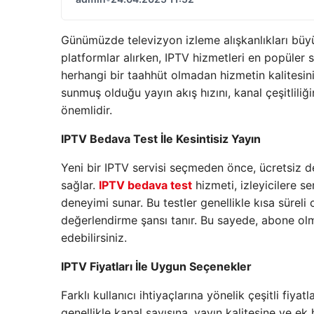
Günümüzde televizyon izleme alışkanlıkları büyük
platformlar alırken, IPTV hizmetleri en popüler s
herhangi bir taahhüt olmadan hizmetin kalitesini 
sunmuş olduğu yayın akış hızını, kanal çeşitlili
önemlidir.
IPTV Bedava Test İle Kesintisiz Yayın
Yeni bir IPTV servisi seçmeden önce, ücretsiz d
sağlar.
IPTV bedava test
hizmeti, izleyicilere se
deneyimi sunar. Bu testler genellikle kısa süreli
değerlendirme şansı tanır. Bu sayede, abone olm
edebilirsiniz.
IPTV Fiyatları İle Uygun Seçenekler
Farklı kullanıcı ihtiyaçlarına yönelik çeşitli fi
genellikle kanal sayısına, yayın kalitesine ve ek