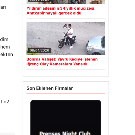
arı
Yıldırım ailesinin 34 yıllık mucizesi:
Anıtkabir hayali gerçek oldu
edim
l hem
08/04/2026
çekten
Bolu’da Vahşet: Yavru Kediye İşlenen
İğrenç Olay Kameralara Yansıdı
Son Eklenen Firmalar
tin2,