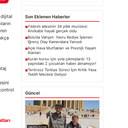
ijital
Son Eklenen Haberler
ıların
Yıldırım ailesinin 34 yıllık mucizesi:
■
ının
Anıtkabir hayali gerçek oldu
Bolu’da Vahşet: Yavru Kediye İşlenen
dukça
■
İğrenç Olay Kameralara Yansıdı
Açık Hava Mutfakları ve Prestijli Yaşam
■
Alanları
Kuran kursu için yola çıkmışlardı: 13
■
yaşındaki 2 çocuktan haber alınamıyor!
taj
Terörsüz Türkiye Süreci İçin Kritik Yasa
■
Teklifi Meclis’e Geliyor
esini
kontrol
Güncel
atları
08/05/2026