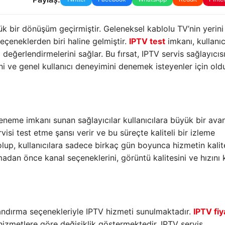
 bir dönüşüm geçirmiştir. Geleneksel kablolu TV’nin yerini d
eçeneklerden biri haline gelmiştir.
IPTV test
imkanı, kullanıc
değerlendirmelerini sağlar. Bu fırsat, IPTV servis sağlayıcıs
ğini ve genel kullanıcı deneyimini denemek isteyenler için ol
eneme imkanı sunan sağlayıcılar kullanıcılara büyük bir avan
rvisi test etme şansı verir ve bu süreçte kaliteli bir izleme
 olup, kullanıcılara sadece birkaç gün boyunca hizmetin kalit
adan önce kanal seçeneklerini, görüntü kalitesini ve hızını 
yatlandırma seçenekleriyle IPTV hizmeti sunulmaktadır.
IPTV fiy
 hizmetlere göre değişiklik göstermektedir. IPTV servis