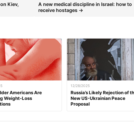
 on Kiev,
A new medical discipline in Israel: how to
receive hostages →
25
12/28/2025
lder Americans Are
Russia’s Likely Rejection of t
ng Weight-Loss
New US-Ukrainian Peace
tions
Proposal