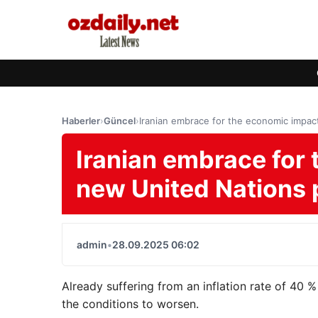
Haberler
›
Güncel
›
Iranian embrace for the economic impac
Iranian embrace for 
new United Nations 
admin
•
28.09.2025 06:02
Already suffering from an inflation rate of 40 %
the conditions to worsen.