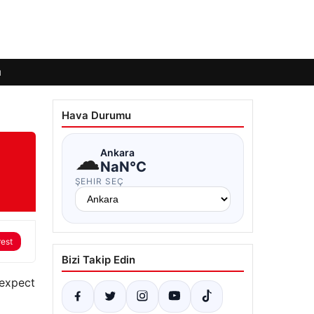
ı
Hava Durumu
☁
Ankara
NaN°C
ŞEHIR SEÇ
rest
Bizi Takip Edin
 expect