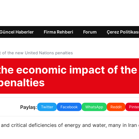
Güncel Haberler
Firma Rehberi
Forum
Çerez Politikas
t of the new United Nations penalties
the economic impact of the
penalties
Paylaş:
Twitter
Facebook
WhatsApp
Reddit
Pinte
 and critical deficiencies of energy and water, many in Iran