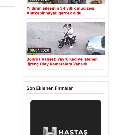
Yıldırım ailesinin 34 yıllık mucizesi:
Anıtkabir hayali gerçek oldu
08/04/2026
Bolu’da Vahşet: Yavru Kediye İşlenen
İğrenç Olay Kameralara Yansıdı
Son Eklenen Firmalar