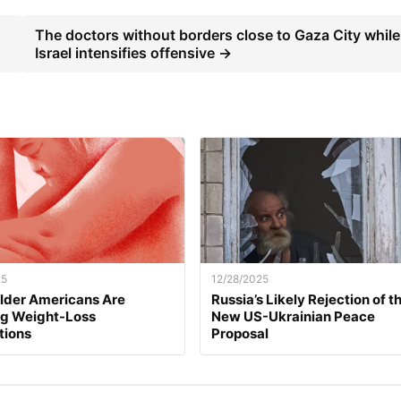
The doctors without borders close to Gaza City while
Israel intensifies offensive →
25
12/28/2025
lder Americans Are
Russia’s Likely Rejection of t
ng Weight-Loss
New US-Ukrainian Peace
tions
Proposal