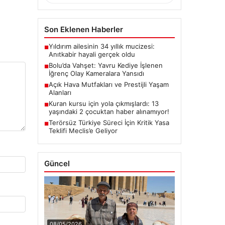
Son Eklenen Haberler
Yıldırım ailesinin 34 yıllık mucizesi:
■
Anıtkabir hayali gerçek oldu
Bolu’da Vahşet: Yavru Kediye İşlenen
■
İğrenç Olay Kameralara Yansıdı
Açık Hava Mutfakları ve Prestijli Yaşam
■
Alanları
Kuran kursu için yola çıkmışlardı: 13
■
yaşındaki 2 çocuktan haber alınamıyor!
Terörsüz Türkiye Süreci İçin Kritik Yasa
■
Teklifi Meclis’e Geliyor
Güncel
08/05/2026