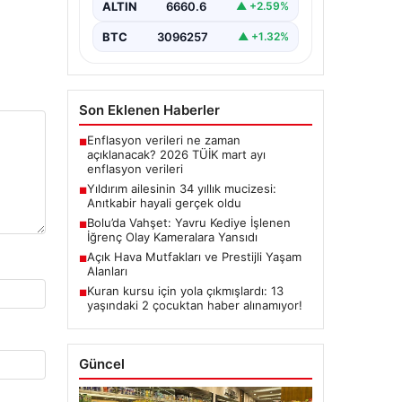
ALTIN
6660.6
▲ +2.59%
BTC
3096257
▲ +1.32%
Son Eklenen Haberler
Enflasyon verileri ne zaman
■
açıklanacak? 2026 TÜİK mart ayı
enflasyon verileri
Yıldırım ailesinin 34 yıllık mucizesi:
■
Anıtkabir hayali gerçek oldu
Bolu’da Vahşet: Yavru Kediye İşlenen
■
İğrenç Olay Kameralara Yansıdı
Açık Hava Mutfakları ve Prestijli Yaşam
■
Alanları
Kuran kursu için yola çıkmışlardı: 13
■
yaşındaki 2 çocuktan haber alınamıyor!
Güncel