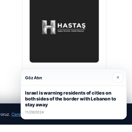
Hastaş Beton
×
Göz Atın
05/26/2026
Israel is warning residents of cities on
both sides of the border with Lebanon to
stay away
11/29/2024
ıyoruz.
Çerez Politikamız
Reddet
Kabul Et