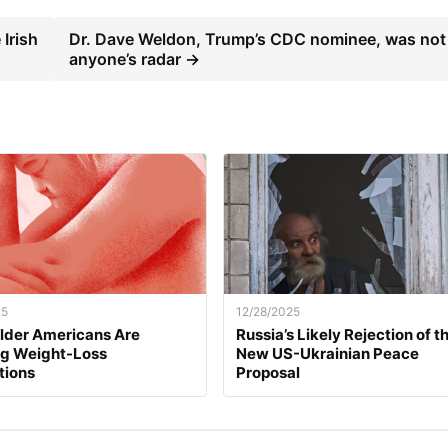
Irish
Dr. Dave Weldon, Trump’s CDC nominee, was not
anyone’s radar →
25
12/28/2025
lder Americans Are
Russia’s Likely Rejection of t
ng Weight-Loss
New US-Ukrainian Peace
tions
Proposal