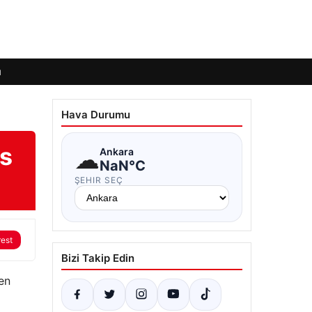
ı
Hava Durumu
es
☁
Ankara
NaN°C
ŞEHIR SEÇ
rest
Bizi Takip Edin
en