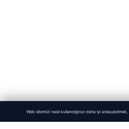
Web sitemizi nasıl kullandığınızı daha iyi anlayabilmek,
© 2026 ozdaily – Latest News