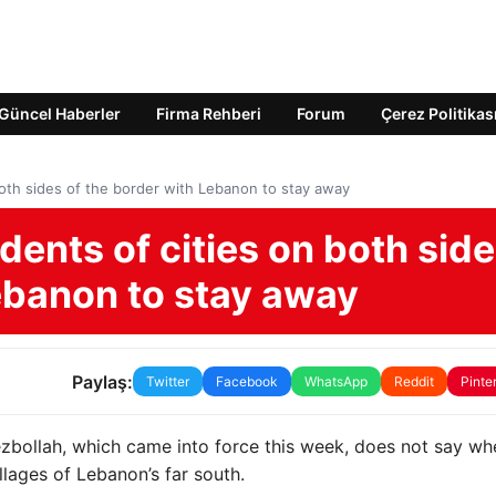
Güncel Haberler
Firma Rehberi
Forum
Çerez Politikas
 both sides of the border with Lebanon to stay away
idents of cities on both sid
Lebanon to stay away
Paylaş:
Twitter
Facebook
WhatsApp
Reddit
Pinte
zbollah, which came into force this week, does not say wh
illages of Lebanon’s far south.