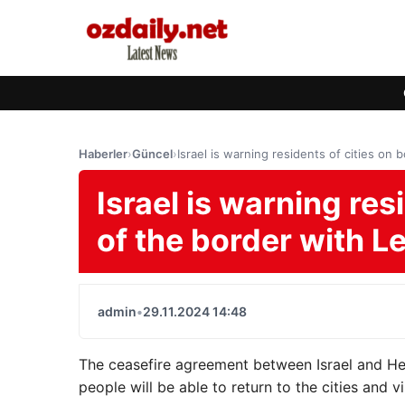
Haberler
›
Güncel
›
Israel is warning residents of cities on
Israel is warning res
of the border with 
admin
•
29.11.2024 14:48
The ceasefire agreement between Israel and He
people will be able to return to the cities and v