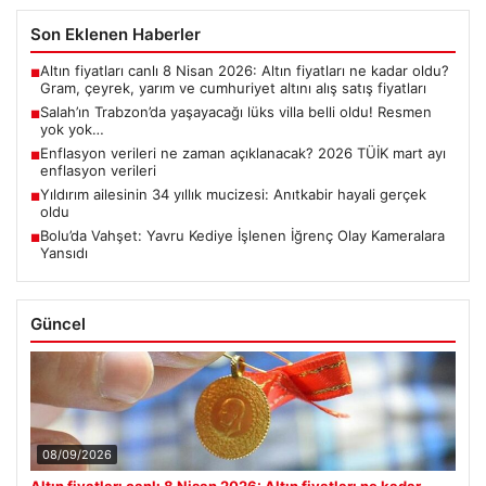
Son Eklenen Haberler
Altın fiyatları canlı 8 Nisan 2026: Altın fiyatları ne kadar oldu?
■
Gram, çeyrek, yarım ve cumhuriyet altını alış satış fiyatları
Salah’ın Trabzon’da yaşayacağı lüks villa belli oldu! Resmen
■
yok yok…
Enflasyon verileri ne zaman açıklanacak? 2026 TÜİK mart ayı
■
enflasyon verileri
Yıldırım ailesinin 34 yıllık mucizesi: Anıtkabir hayali gerçek
■
oldu
Bolu’da Vahşet: Yavru Kediye İşlenen İğrenç Olay Kameralara
■
Yansıdı
Güncel
08/09/2026
Altın fiyatları canlı 8 Nisan 2026: Altın fiyatları ne kadar