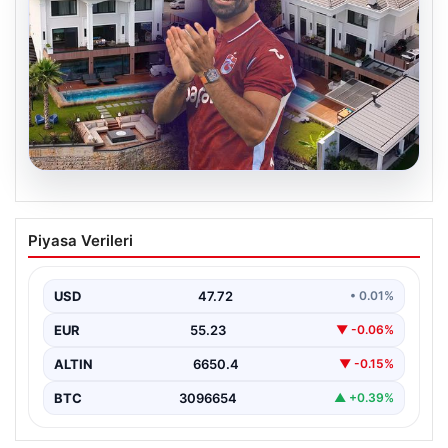
08.08.2026
Salah’ın Trabzon’da yaşayacağı lüks
Piyasa Verileri
villa belli oldu! Resmen yok yok…
USD
47.72
• 0.01%
EUR
55.23
▼ -0.06%
ALTIN
6650.4
▼ -0.15%
BTC
3096654
▲ +0.39%