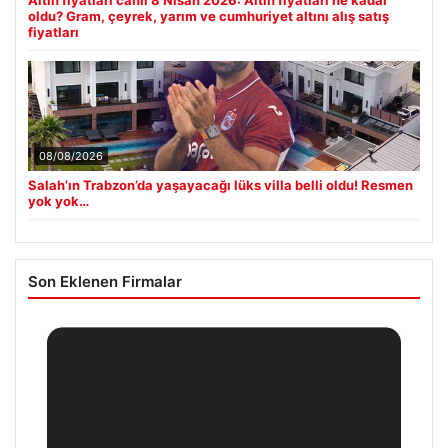
oldu? Gram, çeyrek, yarım ve cumhuriyet altını alış satış
fiyatları
08/08/2026
Salah’ın Trabzon’da yaşayacağı lüks villa belli oldu! Resmen
yok yok…
Son Eklenen Firmalar