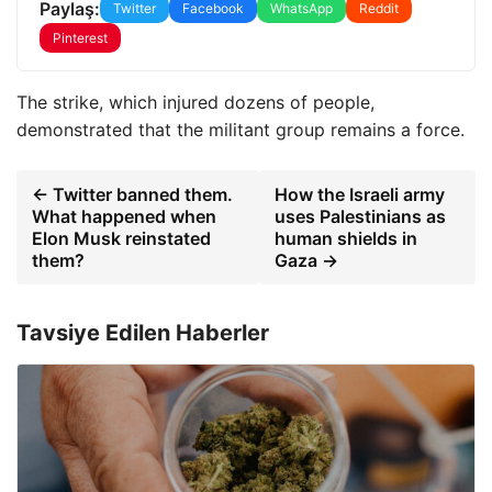
Paylaş:
Twitter
Facebook
WhatsApp
Reddit
Pinterest
The strike, which injured dozens of people,
demonstrated that the militant group remains a force.
← Twitter banned them.
How the Israeli army
What happened when
uses Palestinians as
Elon Musk reinstated
human shields in
them?
Gaza →
Tavsiye Edilen Haberler