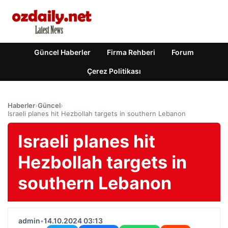
Güncel Haberler
Firma Rehberi
Forum
Çerez Politikası
Haberler
›
Güncel
›
Israeli planes hit Hezbollah targets in southern Lebanon
Israeli planes hit
Hezbollah targets in
southern Lebanon
admin
•
14.10.2024 03:13