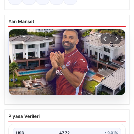
Yan Manşet
08.08.2026
Salah’ın Trabzon’da yaşayacağı lüks
Piyasa Verileri
villa belli oldu! Resmen yok yok…
USD
47.72
• 0.01%