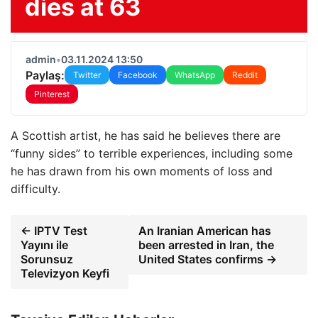
dies at 63
admin
•
03.11.2024 13:50
Paylaş:
Twitter
Facebook
WhatsApp
Reddit
Pinterest
A Scottish artist, he has said he believes there are
“funny sides” to terrible experiences, including some
he has drawn from his own moments of loss and
difficulty.
← IPTV Test
An Iranian American has
Yayını ile
been arrested in Iran, the
Sorunsuz
United States confirms →
Televizyon Keyfi