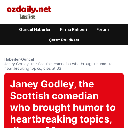
Güncel Haberler
Firma Rehberi
Forum
Çerez Politikası
Haberler
›
Güncel
›
Janey Godley, the Scottish comedian who brought humor to
heartbreaking topics, dies at 63
Janey Godley, the
Scottish comedian
who brought humor to
heartbreaking topics,