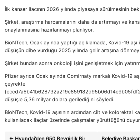
İlk kanser ilacının 2026 yılında piyasaya sürülmesinin bekle
Şirket, araştırma harcamalarını daha da artırmayı ve kanse
onaylanmasına hazırlanmayı planlıyor.
BioNTech, Ocak ayında yaptığı açıklamada, Kovid-19 aşı
düşüşün dibe vurduğu 2025 yılında gelir artışına dönmeyi b
Şirket bundan sonra onkoloji işini genişletmek için yatırı
Pfizer ayrıca Ocak ayında Comirnaty markalı Kovid-19 aşı
çeyrekte
{eccd7a6b41b628732a219e859182d95b06d14e9b05fdf
düşüşle 5,36 milyar dolara gerilediğini söyledi.
BioNTech, Kovid-19 aşısının ardından cilt ve kolorektal k
kullanılacak ilaçlar üzerinde çalışmalar yürüttüğünü duyu
← Hyundai’den 650 Beygirlik Bir
Belediye Başkan