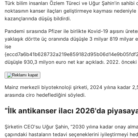
Türk bilim insanları Özlem Türeci ve Uğur Şahin'in sahib
noktasının kanser ilaçları geliştirmeye kayması nedeniyle 
kazançlarında düşüş bildirdi.
Pandemi sırasında Pfizer ile birlikte Kovid-19 aşısını ürete
yaklaşık dörtte üç oranında düşüşle 3 milyar 819 milyar e
ise
{eccd7a6b41b628732a219e859182d95b06d14e9b05fdf
düşüşle 930,3 milyon euro net kar açıkladı. 2022. önceki y
Mainz merkezli biyoteknoloji şirketi, 2024 yılına kadar 2,5
arasında ciro hedeflediğini söyledi.
“İlk antikanser ilacı 2026'da piyasay
Şirketin CEO'su Uğur Şahin, “2030 yılına kadar onay alm
çapındaki hastaların tedavi seçeneklerini iyileştirmeyi hed