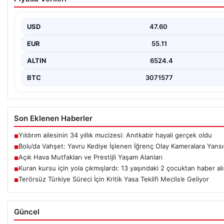
Yansıdı
Bolu’nun Beşkavaklar Mahallesi’nde, geçtiğimiz günlerde meyda
bölgedeki sakinleri derinden sarstı. Elektrikli…
USD
47.60
EUR
55.11
ALTIN
6524.4
BTC
3071577
Son Eklenen Haberler
Yıldırım ailesinin 34 yıllık mucizesi: Anıtkabir hayali gerçek oldu
■
Bolu’da Vahşet: Yavru Kediye İşlenen İğrenç Olay Kameralara Yansı
■
Açık Hava Mutfakları ve Prestijli Yaşam Alanları
■
Kuran kursu için yola çıkmışlardı: 13 yaşındaki 2 çocuktan haber al
■
Terörsüz Türkiye Süreci İçin Kritik Yasa Teklifi Meclis’e Geliyor
■
Güncel