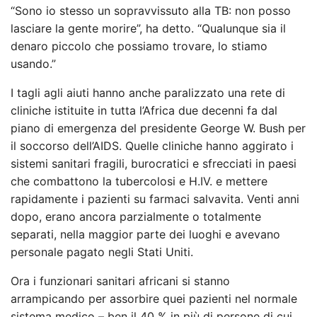
“Sono io stesso un sopravvissuto alla TB: non posso
lasciare la gente morire”, ha detto. “Qualunque sia il
denaro piccolo che possiamo trovare, lo stiamo
usando.”
I tagli agli aiuti hanno anche paralizzato una rete di
cliniche istituite in tutta l’Africa due decenni fa dal
piano di emergenza del presidente George W. Bush per
il soccorso dell’AIDS. Quelle cliniche hanno aggirato i
sistemi sanitari fragili, burocratici e sfrecciati in paesi
che combattono la tubercolosi e H.IV. e mettere
rapidamente i pazienti su farmaci salvavita. Venti anni
dopo, erano ancora parzialmente o totalmente
separati, nella maggior parte dei luoghi e avevano
personale pagato negli Stati Uniti.
Ora i funzionari sanitari africani si stanno
arrampicando per assorbire quei pazienti nel normale
sistema medico – ben il 40 % in più di persone di cui