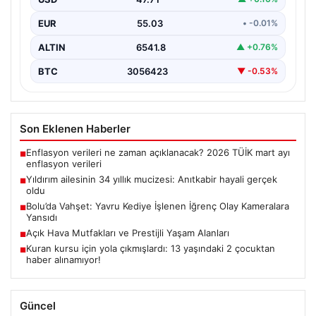
EUR
55.03
• -0.01%
ALTIN
6541.8
▲ +0.76%
BTC
3056423
▼ -0.53%
Son Eklenen Haberler
Enflasyon verileri ne zaman açıklanacak? 2026 TÜİK mart ayı
■
enflasyon verileri
Yıldırım ailesinin 34 yıllık mucizesi: Anıtkabir hayali gerçek
■
oldu
Bolu’da Vahşet: Yavru Kediye İşlenen İğrenç Olay Kameralara
■
Yansıdı
Açık Hava Mutfakları ve Prestijli Yaşam Alanları
■
Kuran kursu için yola çıkmışlardı: 13 yaşındaki 2 çocuktan
■
haber alınamıyor!
Güncel