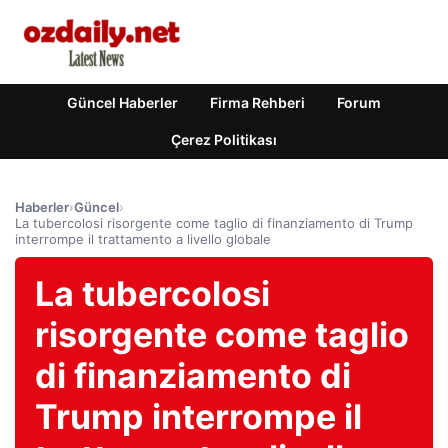
Güncel Haberler
Firma Rehberi
Forum
Çerez Politikası
Haberler
›
Güncel
›
La tubercolosi risorgente come taglio di finanziamento di Trump
interrompe il trattamento a livello globale
La tubercolosi
risorgente come taglio
di finanziamento di
Trump interrompe il