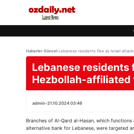
Haberler
›
Güncel
›
Lebanese residents flee as Israel attacks 
Lebanese residents f
Hezbollah-affiliated 
admin
•
21.10.2024 03:46
Branches of Al-Qard al-Hasan, which functions 
alternative bank for Lebanese, were targeted ar