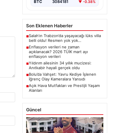
BTC
3084181
▼ -0.38%
Son Eklenen Haberler
Salah’ın Trabzon’da yaşayacağı lüks villa
■
belli oldu! Resmen yok yok…
Enflasyon verileri ne zaman
■
açıklanacak? 2026 TÜİK mart ayı
enflasyon verileri
Yıldırım ailesinin 34 yıllık mucizesi:
■
Anıtkabir hayali gerçek oldu
Bolu’da Vahşet: Yavru Kediye İşlenen
■
İğrenç Olay Kameralara Yansıdı
Açık Hava Mutfakları ve Prestijli Yaşam
■
Alanları
Güncel