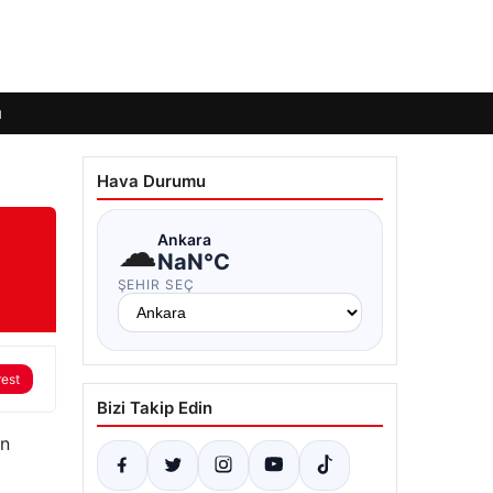
ı
Hava Durumu
☁
Ankara
NaN°C
ŞEHIR SEÇ
rest
Bizi Takip Edin
an