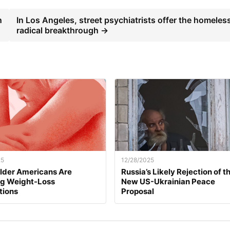
n
In Los Angeles, street psychiatrists offer the homeles
radical breakthrough →
25
12/28/2025
lder Americans Are
Russia’s Likely Rejection of t
ng Weight-Loss
New US-Ukrainian Peace
tions
Proposal