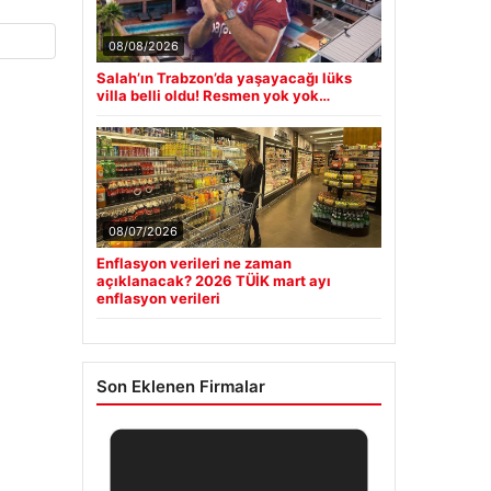
08/08/2026
Salah’ın Trabzon’da yaşayacağı lüks
villa belli oldu! Resmen yok yok…
08/07/2026
Enflasyon verileri ne zaman
açıklanacak? 2026 TÜİK mart ayı
enflasyon verileri
Son Eklenen Firmalar