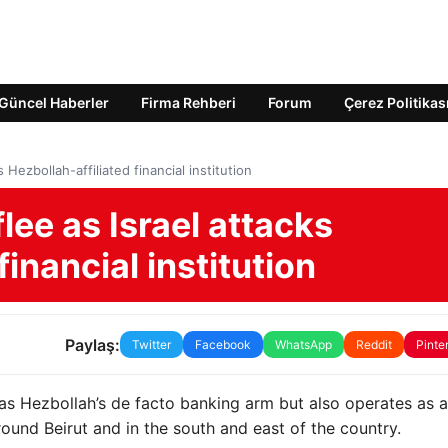
Güncel Haberler
Firma Rehberi
Forum
Çerez Politikas
Hezbollah-affiliated financial institution
lee as Israel attacks
financial institution
Paylaş:
Twitter
Facebook
WhatsApp
Reddit
Pinte
as Hezbollah’s de facto banking arm but also operates as 
ound Beirut and in the south and east of the country.