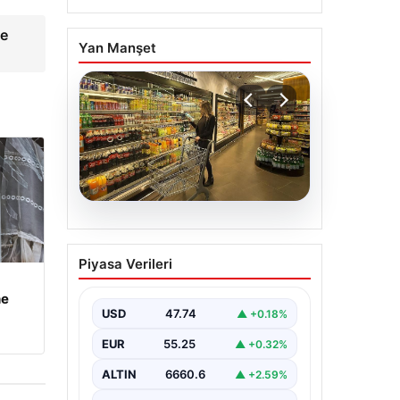
he
Yan Manşet
07.08.2026
Enflasyon verileri ne
Piyasa Verileri
zaman açıklanacak?
2026 TÜİK mart ayı
he
enflasyon verileri
USD
47.74
▲ +0.18%
EUR
55.25
▲ +0.32%
ALTIN
6660.6
▲ +2.59%