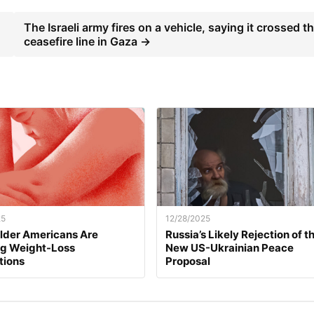
The Israeli army fires on a vehicle, saying it crossed t
ceasefire line in Gaza →
25
12/28/2025
lder Americans Are
Russia’s Likely Rejection of t
ng Weight-Loss
New US-Ukrainian Peace
tions
Proposal