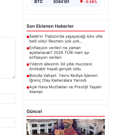
BTC
3084181
▼ -0.38%
Son Eklenen Haberler
Salah’ın Trabzon’da yaşayacağı lüks villa
■
belli oldu! Resmen yok yok…
Enflasyon verileri ne zaman
■
açıklanacak? 2026 TÜİK mart ayı
enflasyon verileri
Yıldırım ailesinin 34 yıllık mucizesi:
■
Anıtkabir hayali gerçek oldu
Bolu’da Vahşet: Yavru Kediye İşlenen
■
İğrenç Olay Kameralara Yansıdı
Açık Hava Mutfakları ve Prestijli Yaşam
■
Alanları
Güncel