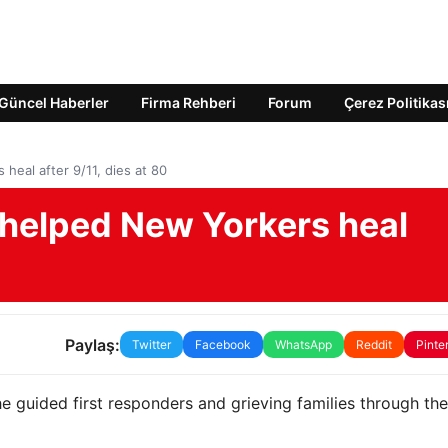
Güncel Haberler
Firma Rehberi
Forum
Çerez Politikas
heal after 9/11, dies at 80
 helped New Yorkers heal
Paylaş:
Twitter
Facebook
WhatsApp
Reddit
Pinte
he guided first responders and grieving families through the