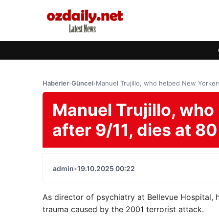
Haberler
›
Güncel
›
Manuel Trujillo, who helped New Yorkers 
Manuel Trujillo, who
after 9/11, dies at 80
admin
•
19.10.2025 00:22
As director of psychiatry at Bellevue Hospital, 
trauma caused by the 2001 terrorist attack.