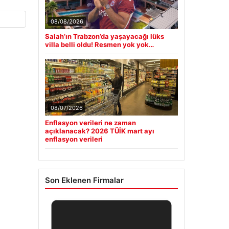
08/08/2026
Salah’ın Trabzon’da yaşayacağı lüks
villa belli oldu! Resmen yok yok…
08/07/2026
Enflasyon verileri ne zaman
açıklanacak? 2026 TÜİK mart ayı
enflasyon verileri
Son Eklenen Firmalar