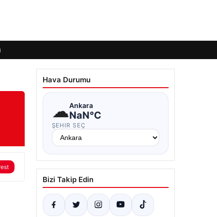
ı
Hava Durumu
☁
Ankara
NaN°C
ŞEHIR SEÇ
rest
Bizi Takip Edin