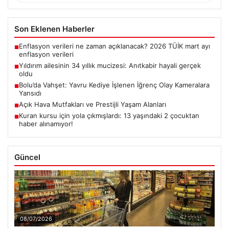
Son Eklenen Haberler
Enflasyon verileri ne zaman açıklanacak? 2026 TÜİK mart ayı
■
enflasyon verileri
Yıldırım ailesinin 34 yıllık mucizesi: Anıtkabir hayali gerçek
■
oldu
Bolu’da Vahşet: Yavru Kediye İşlenen İğrenç Olay Kameralara
■
Yansıdı
Açık Hava Mutfakları ve Prestijli Yaşam Alanları
■
Kuran kursu için yola çıkmışlardı: 13 yaşındaki 2 çocuktan
■
haber alınamıyor!
Güncel
08/07/2026