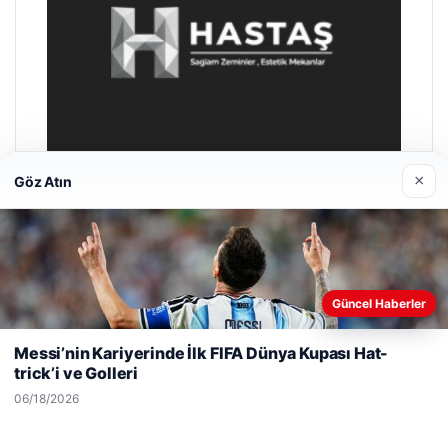
×
Göz Atın
Prenses Night Club
04/29/2026
Güncel Haberler
Web sitemizi nasıl kullandığınızı daha iyi anlayabilmek,
deneyiminizi kişiselleştirmek ve geliştirmek amacıyla çerezler
Messi’nin Kariyerinde İlk FIFA Dünya Kupası Hat-
kullanıyoruz.
Çerez Politikamız
trick’i ve Golleri
Reddet
Kabul Et
06/18/2026
© 2026 ozdaily – Latest News