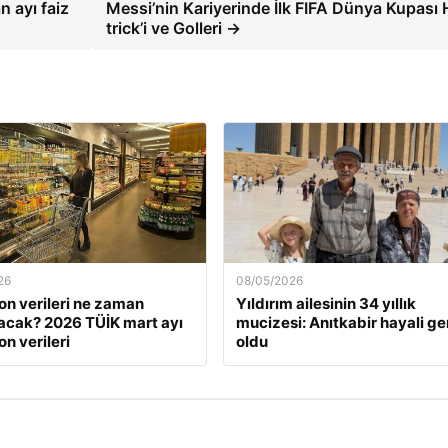
 ayı faiz
Messi’nin Kariyerinde İlk FIFA Dünya Kupası 
trick’i ve Golleri →
26
08/05/2026
on verileri ne zaman
Yıldırım ailesinin 34 yıllık
acak? 2026 TÜİK mart ayı
mucizesi: Anıtkabir hayali g
n verileri
oldu