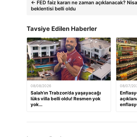
← FED faiz kararı ne zaman açıklanacak? Nisan
beklentisi belli oldu
Tavsiye Edilen Haberler
08/08/2026
08/07/20
Salah’ın Trabzon’da yaşayacağı
Enflasy
lüks villa belli oldu! Resmen yok
açıklan
yok…
enflasyo