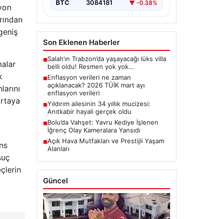
BTC
3084181
▼ -0.38%
syon
rından
 geniş
Son Eklenen Haberler
Salah’ın Trabzon’da yaşayacağı lüks villa
■
malar
belli oldu! Resmen yok yok…
k
Enflasyon verileri ne zaman
■
açıklanacak? 2026 TÜİK mart ayı
larını
enflasyon verileri
ortaya
Yıldırım ailesinin 34 yıllık mucizesi:
■
Anıtkabir hayali gerçek oldu
Bolu’da Vahşet: Yavru Kediye İşlenen
■
İğrenç Olay Kameralara Yansıdı
Açık Hava Mutfakları ve Prestijli Yaşam
■
ans
Alanları
suç
çlerin
Güncel