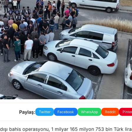
Paylaş:
Twitter
Facebook
WhatsApp
Reddit
Pinte
ışı bahis operasyonu, 1 milyar 165 milyon 753 bin Türk lira