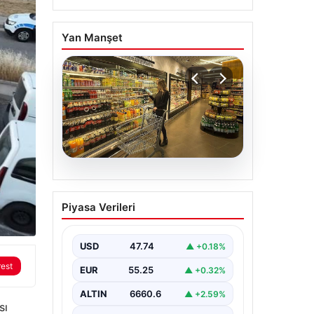
Yan Manşet
07.08.2026
Enflasyon verileri ne
Piyasa Verileri
zaman açıklanacak?
2026 TÜİK mart ayı
enflasyon verileri
USD
47.74
▲ +0.18%
rest
EUR
55.25
▲ +0.32%
ALTIN
6660.6
▲ +2.59%
sı