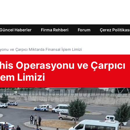
Güncel Haberler
Firma Rehberi
Forum
Çerez Politikas
yonu ve Çarpıcı Miktarda Finansal İşlem Limizi
ahis Operasyonu ve Çarpıcı
lem Limizi