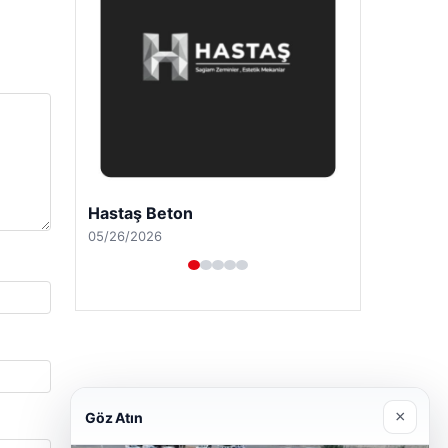
Prenses Night Club
04/29/2026
×
Göz Atın