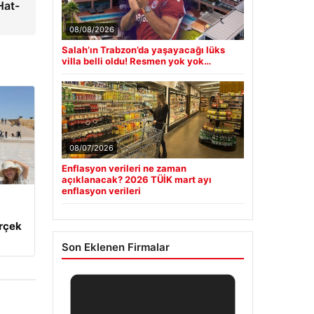
Hat-
08/08/2026
Salah’ın Trabzon’da yaşayacağı lüks
villa belli oldu! Resmen yok yok…
08/07/2026
Enflasyon verileri ne zaman
açıklanacak? 2026 TÜİK mart ayı
enflasyon verileri
erçek
Son Eklenen Firmalar