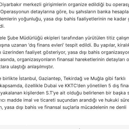
 Diyarbakır merkezli girişimlerin organize edildiği bu opera
. Operasyonun detaylarına göre, bu şahısların banka hesapla
işlemlerin yoğunluğu, yasa dışı bahis faaliyetlerinin ne kadar
di.
le Şube Müdürlüğü ekipleri tarafından yürütülen titiz çalış
ına uzanan ‘dış finans evleri’ tespit edildi. Bu yapılar, kiralı
 üzerinden faaliyet gösteriyor, yasa dışı bahis organizasyon
rasında, organizasyonların finansal hareketlerinin detayları 
ra ulaştığı anlaşılmıştır.
 birlikte İstanbul, Gaziantep, Tekirdağ ve Muğla gibi farklı
u kapsamda, özellikle Dubai ve KKTC’den yönetilen 5 dış fin
 yakalanan kişilerden S.T’ye ait olduğu belirlenen bir başka 
rıcı madde imal ve ticareti suçundan arandığı ve hukuki süre
n, yasa dışı bahis ve finansal suçlarla mücadelenin ne denli