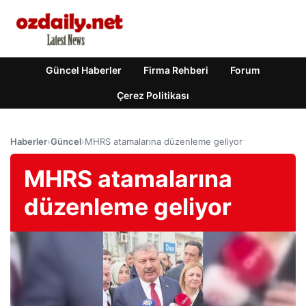
Güncel Haberler
Firma Rehberi
Forum
Çerez Politikası
Haberler
›
Güncel
›
MHRS atamalarına düzenleme geliyor
MHRS atamalarına
düzenleme geliyor