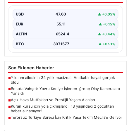
İğrenç Olay Kameralara Yansıdı
Bolu’nun Beşkavaklar Mahallesi’nde, geçtiğimiz
günlerde meydana gelen korkutucu olay, bölgedeki
USD
47.60
▲ +0.05%
sakinleri derinden sarstı. Elektrikli…
EUR
55.11
▲ +0.15%
ALTIN
6524.4
▲ +0.44%
BTC
3071577
▲ +0.91%
Son Eklenen Haberler
Yıldırım ailesinin 34 yıllık mucizesi: Anıtkabir hayali gerçek
■
oldu
Bolu’da Vahşet: Yavru Kediye İşlenen İğrenç Olay Kameralara
■
Yansıdı
Açık Hava Mutfakları ve Prestijli Yaşam Alanları
■
Kuran kursu için yola çıkmışlardı: 13 yaşındaki 2 çocuktan
■
haber alınamıyor!
Terörsüz Türkiye Süreci İçin Kritik Yasa Teklifi Meclis’e Geliyor
■