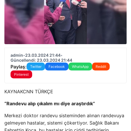
admin
•
23.03.2024 21:44
•
Güncellendi: 23.03.2024 21:44
Paylaş:
Twitter
Facebook
WhatsApp
Reddit
Pinterest
KAYNAK
CNN TÜRKÇE
“Randevu alıp çıkalım mı diye araştırdık”
Merkezi doktor randevu sisteminden alınan randevuya
gelmeyen hastalar, sistemi çökertiyor. Sağlık Bakanı
Fahrettin Koca, bu hastalar için ciddi tedbirlerin