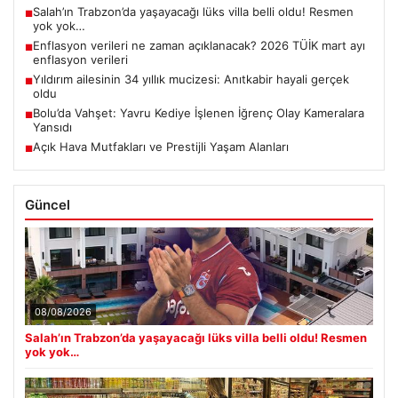
Salah’ın Trabzon’da yaşayacağı lüks villa belli oldu! Resmen
■
yok yok…
Enflasyon verileri ne zaman açıklanacak? 2026 TÜİK mart ayı
■
enflasyon verileri
Yıldırım ailesinin 34 yıllık mucizesi: Anıtkabir hayali gerçek
■
oldu
Bolu’da Vahşet: Yavru Kediye İşlenen İğrenç Olay Kameralara
■
Yansıdı
Açık Hava Mutfakları ve Prestijli Yaşam Alanları
■
Güncel
08/08/2026
Salah’ın Trabzon’da yaşayacağı lüks villa belli oldu! Resmen
yok yok…