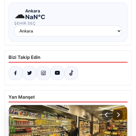
☁
Ankara
NaN°C
ŞEHIR SEÇ
Bizi Takip Edin
Yan Manşet