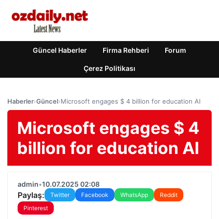
Güncel Haberler
Firma Rehberi
Forum
Çerez Politikası
Haberler
›
Güncel
›
Microsoft engages $ 4 billion for education AI
Microsoft engages $ 4
billion for education AI
admin
•
10.07.2025 02:08
Paylaş:
Twitter
Facebook
WhatsApp
Reddit
Pinterest