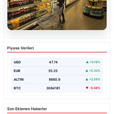
07.08.2026
Enflasyon verileri ne zaman
Piyasa Verileri
açıklanacak? 2026 TÜİK mart ayı
enflasyon verileri
USD
47.74
▲ +0.18%
EUR
55.25
▲ +0.32%
ALTIN
6660.6
▲ +2.59%
BTC
3084181
▼ -0.38%
Son Eklenen Haberler