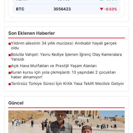
BTC
3056423
▼ -0.53%
Son Eklenen Haberler
Yıldırım ailesinin 34 yıllık mucizesi: Anıtkabir hayali gerçek
■
oldu
Bolu’da Vahşet: Yavru Kediye İşlenen İğrenç Olay Kameralara
■
Yansıdı
Açık Hava Mutfakları ve Prestijli Yaşam Alanları
■
Kuran kursu için yola çıkmışlardı: 13 yaşındaki 2 çocuktan
■
haber alınamıyor!
Terörsüz Türkiye Süreci İçin Kritik Yasa Teklifi Meclis’e Geliyor
■
Güncel