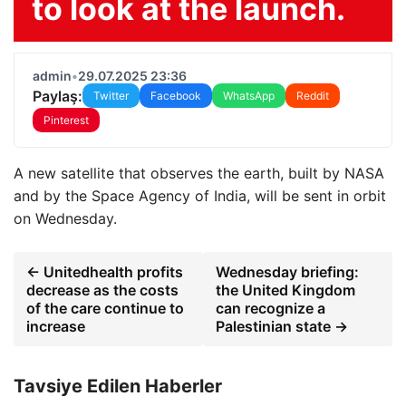
to look at the launch.
admin
•
29.07.2025 23:36
Paylaş:
Twitter
Facebook
WhatsApp
Reddit
Pinterest
A new satellite that observes the earth, built by NASA
and by the Space Agency of India, will be sent in orbit
on Wednesday.
← Unitedhealth profits
Wednesday briefing:
decrease as the costs
the United Kingdom
of the care continue to
can recognize a
increase
Palestinian state →
Tavsiye Edilen Haberler