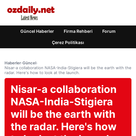
Güncel Haberler
Firma Rehberi
Forum
Çerez Politikası
Haberler
›
Güncel
›
Nisar-a collaboration NASA-India-Stigiera will be the earth with the
radar. Here's how to look at the launch.
Nisar-a collaboration
NASA-India-Stigiera
will be the earth with
the radar. Here's how