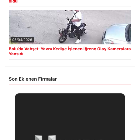
oldu
08/04/2026
Bolu’da Vahşet: Yavru Kediye İşlenen İğrenç Olay Kameralara
Yansıdı
Son Eklenen Firmalar