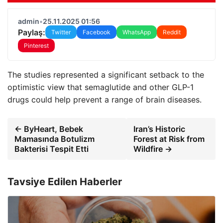
admin
•
25.11.2025 01:56
Paylaş:
Twitter
Facebook
WhatsApp
Reddit
Pinterest
The studies represented a significant setback to the
optimistic view that semaglutide and other GLP-1
drugs could help prevent a range of brain diseases.
← ByHeart, Bebek
Iran’s Historic
Mamasında Botulizm
Forest at Risk from
Bakterisi Tespit Etti
Wildfire →
Tavsiye Edilen Haberler