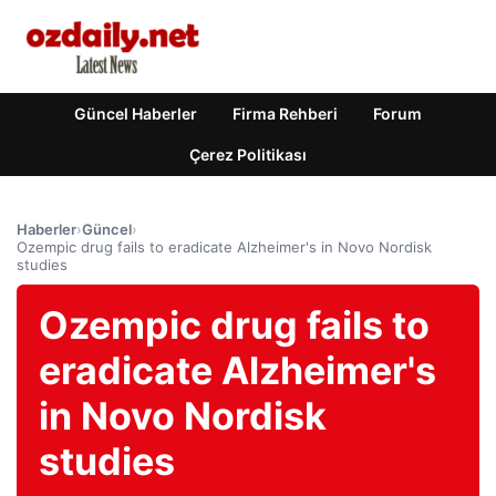
Güncel Haberler
Firma Rehberi
Forum
Çerez Politikası
Haberler
›
Güncel
›
Ozempic drug fails to eradicate Alzheimer's in Novo Nordisk
studies
Ozempic drug fails to
eradicate Alzheimer's
in Novo Nordisk
studies