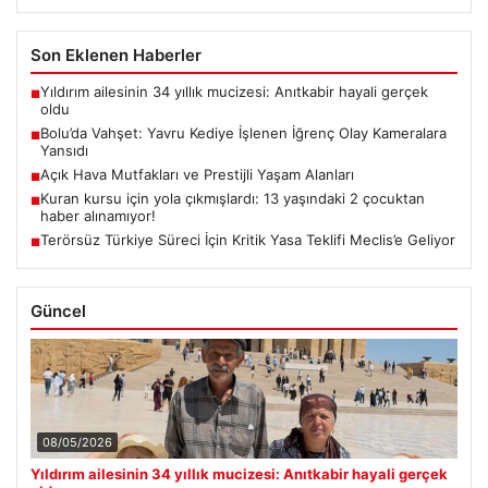
Son Eklenen Haberler
Yıldırım ailesinin 34 yıllık mucizesi: Anıtkabir hayali gerçek
■
oldu
Bolu’da Vahşet: Yavru Kediye İşlenen İğrenç Olay Kameralara
■
Yansıdı
Açık Hava Mutfakları ve Prestijli Yaşam Alanları
■
Kuran kursu için yola çıkmışlardı: 13 yaşındaki 2 çocuktan
■
haber alınamıyor!
Terörsüz Türkiye Süreci İçin Kritik Yasa Teklifi Meclis’e Geliyor
■
Güncel
08/05/2026
Yıldırım ailesinin 34 yıllık mucizesi: Anıtkabir hayali gerçek