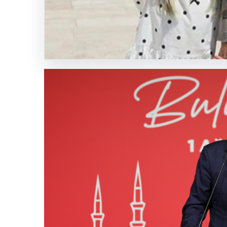
Bolu’nun Beşkavaklar Mahallesi’nde, geçtiğimiz gün
bisikletiyle seyir halinde olan…
1
2
3
4
5