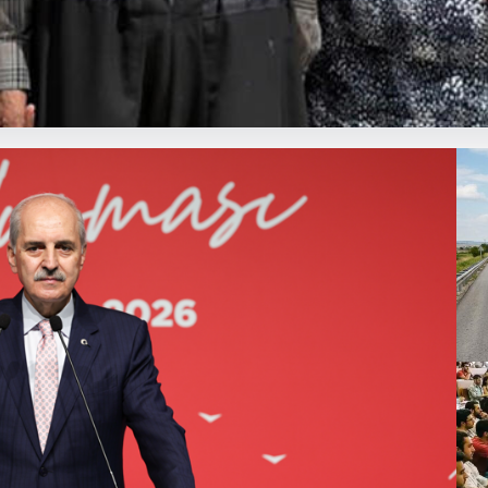
lerde meydana gelen korkutucu olay, bölgedeki sakinleri derinden sars
Ga
– 
24
6
7
8
9
10
Ün
öğ
24