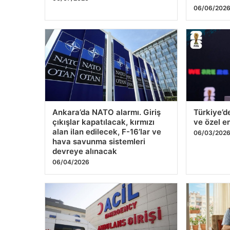
devreye alınacak
06/04/2026
Tokat’ta Kene Tehlikesi
Lider bah
Yeniden Kendini Göstermeye
bahis ma
Başladı: 3 Kişide KKKA Tanısı
06/01/2026
Koyuldu
06/01/2026