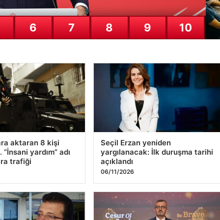
ra aktaran 8 kişi
Seçil Erzan yeniden
. “İnsani yardım” adı
yargılanacak: İlk duruşma tarihi
ra trafiği
açıklandı
06/11/2026
nun milletvekilleriyle
Burhanettin Duran: Günümüzde
i yasaklandı
savaşlar sıradanlaştırılmaya
a savcılıktan
çalışılıyor
a
06/08/2026
6