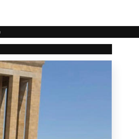
ı
1
2