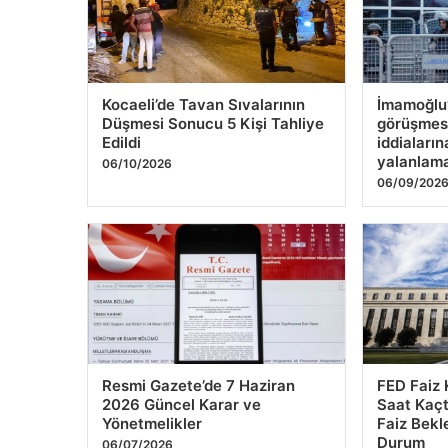
Resmi Gazete’de 7 Haziran
FED Faiz 
2026 Güncel Karar ve
Saat Kaçt
Yönetmelikler
Faiz Bekl
Durum
06/07/2026
06/06/202
Ankara’da NATO alarmı. Giriş
Türkiye’d
çıkışlar kapatılacak, kırmızı
ve özel e
alan ilan edilecek, F-16’lar ve
06/03/202
hava savunma sistemleri