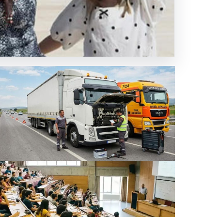
tı. Elektrikli
ziantep Şehir İlçeleri Araç Performans Donanımları
Gaziantep Akücü
.07.2026 21:10
iversitelerde ikinci öğretim kaldırıldı mı? İkinci
retim yok mu?
Hava Durumu
.07.2026 11:43
☁
Ankara
NaN°C
ŞEHIR SEÇ