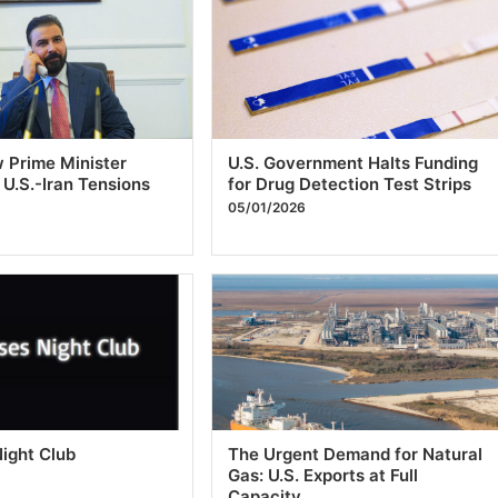
ight Club
The Urgent Demand for Natural
Gas: U.S. Exports at Full
6
Capacity
04/29/2026
3
4
…
137
Next