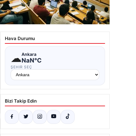
Bizi Takip Edin
Yan Manşet
04.08.2026
Bolu’da Vahşet: Yavru Kediye
Piyasa Verileri
İşlenen İğrenç Olay Kameralara