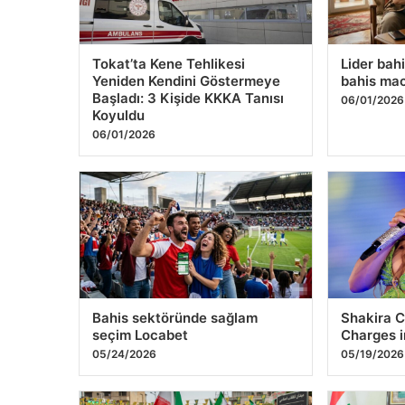
Bahis sektöründe sağlam
Shakira C
seçim Locabet
Charges i
05/24/2026
05/19/2026
Iran’s Supreme Leader
Iraq’s Ne
Indicates Strategy to Retain
Caught in
Authority Over Hormuz Strait
05/02/202
05/03/2026