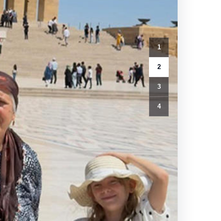
3
4
lara