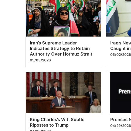
King Charles’s Wit: Subtle
Prenses N
Ripostes to Trump
04/29/202
04/30/2026
Posts
Previous
1
2
pagination
© 2026 ozdaily – Latest News
cio