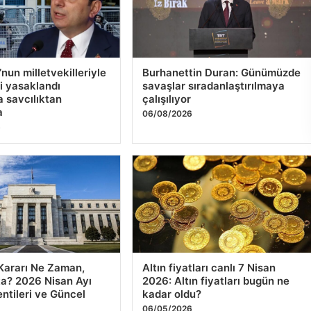
Kararı Ne Zaman,
Altın fiyatları canlı 7 Nisan
a? 2026 Nisan Ayı
2026: Altın fiyatları bugün ne
entileri ve Güncel
kadar oldu?
06/05/2026
6
e Trionda etkileşimi
Sıfır hata, tam isabet. TSK’nın
nstalasyon gösterimi
keskin gözleri hedeflerini 2000
metreden vurarak yok ediyor
6
06/02/2026