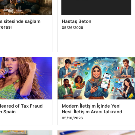
leared of Tax Fraud
Modern İletişim İçinde Yeni
n Spain
Nesil İletişim Aracı talkrand
05/10/2026
w Prime Minister
U.S. Government Halts Funding
 U.S.-Iran Tensions
for Drug Detection Test Strips
6
05/01/2026