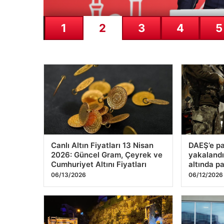
Canlı Altın Fiyatları 13 Nisan
DAEŞ’e pa
2026: Güncel Gram, Çeyrek ve
yakalandı
Cumhuriyet Altını Fiyatları
altında pa
06/13/2026
06/12/2026
Kocaeli’de Tavan Sıvalarının
İmamoğlu’
Düşmesi Sonucu 5 Kişi Tahliye
görüşmes
Edildi
iddiaların
yalanlam
06/10/2026
06/09/202