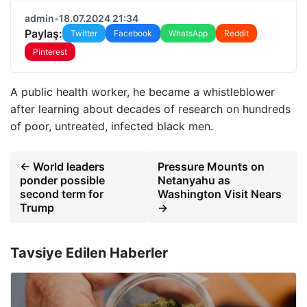
admin
•
18.07.2024 21:34
Paylaş:
Twitter
Facebook
WhatsApp
Reddit
Pinterest
A public health worker, he became a whistleblower
after learning about decades of research on hundreds
of poor, untreated, infected black men.
← World leaders
Pressure Mounts on
ponder possible
Netanyahu as
second term for
Washington Visit Nears
Trump
→
Tavsiye Edilen Haberler