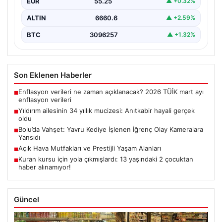
EUR
55.25
▲ +0.32%
ALTIN
6660.6
▲ +2.59%
BTC
3096257
▲ +1.32%
Son Eklenen Haberler
Enflasyon verileri ne zaman açıklanacak? 2026 TÜİK mart ayı
■
enflasyon verileri
Yıldırım ailesinin 34 yıllık mucizesi: Anıtkabir hayali gerçek
■
oldu
Bolu’da Vahşet: Yavru Kediye İşlenen İğrenç Olay Kameralara
■
Yansıdı
Açık Hava Mutfakları ve Prestijli Yaşam Alanları
■
Kuran kursu için yola çıkmışlardı: 13 yaşındaki 2 çocuktan
■
haber alınamıyor!
Güncel