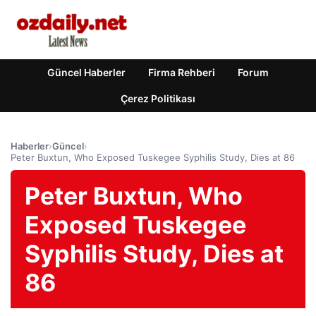
Güncel Haberler
Firma Rehberi
Forum
Çerez Politikası
Haberler
›
Güncel
›
Peter Buxtun, Who Exposed Tuskegee Syphilis Study, Dies at 86
Peter Buxtun, Who
Exposed Tuskegee
Syphilis Study, Dies at
86