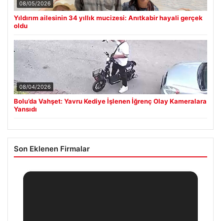
08/05/2026
Yıldırım ailesinin 34 yıllık mucizesi: Anıtkabir hayali gerçek
oldu
08/04/2026
Bolu’da Vahşet: Yavru Kediye İşlenen İğrenç Olay Kameralara
Yansıdı
Son Eklenen Firmalar