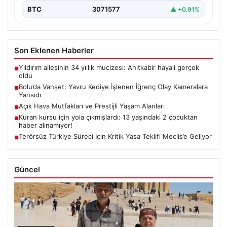
BTC
3071577
▲ +0.91%
Son Eklenen Haberler
Yıldırım ailesinin 34 yıllık mucizesi: Anıtkabir hayali gerçek
■
oldu
Bolu’da Vahşet: Yavru Kediye İşlenen İğrenç Olay Kameralara
■
Yansıdı
Açık Hava Mutfakları ve Prestijli Yaşam Alanları
■
Kuran kursu için yola çıkmışlardı: 13 yaşındaki 2 çocuktan
■
haber alınamıyor!
Terörsüz Türkiye Süreci İçin Kritik Yasa Teklifi Meclis’e Geliyor
■
Güncel